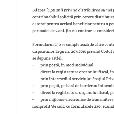
Bifarea
”Opțiunii privind distribuirea sumei 
contribuabilul solicită prin cerere distribui
datorat pentru același beneficiar pentru o per
perioadei de 2 ani. (in caz contrar se conside
Formularul 230 se completează de către contri
dispozițiilor Legii nr. 207/2015 privind Codul 
se depune astfel:
– prin poștă, în mod individual;
– direct la registratura organului fiscal, î
– prin intermediul serviciului Spațiul Priva
– prin poștă, pe bază de borderou întocmit 
– direct la registratura organului fiscal, p
– prin mijloace electronice de transmitere l
nonprofit/de cult, cu formularele 230, scanat