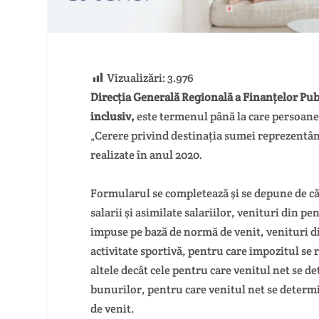
Vizualizări:
3.976
Direcția Generală Regională a Finanțelor Pub
inclusiv,
este termenul până la care persoane
„Cerere privind destinația sumei reprezentân
realizate în anul 2020.
Formularul se completează şi se depune de că
salarii şi asimilate salariilor, venituri din pe
impuse pe bază de normă de venit, venituri di
activitate sportivă, pentru care impozitul se 
altele decât cele pentru care venitul net se d
bunurilor, pentru care venitul net se determi
de venit.