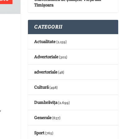
Timișoara
CATEGORII
Actualitate
,
(2.159)
Advertoriale
(302)
advertoriale
(48)
Cultură
(498)
Dumbrăvița
(2.699)
,
Generale
(637)
Sport
(765)