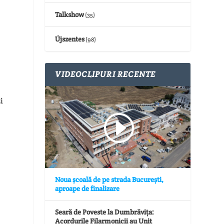
Talkshow
(35)
Újszentes
(98)
VIDEOCLIPURI RECENTE
i
Noua școală de pe strada București,
aproape de finalizare
Seară de Poveste la Dumbrăvița:
Acordurile Filarmonicii au Unit