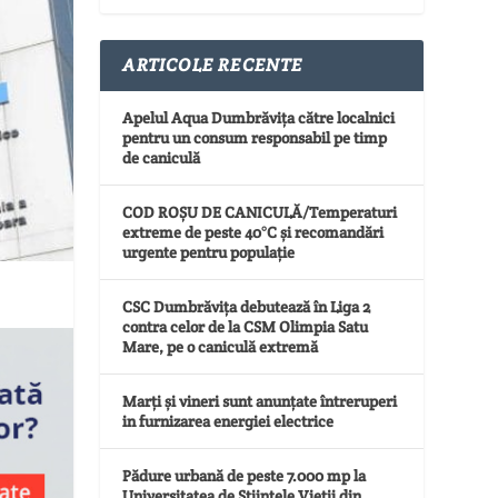
ARTICOLE RECENTE
Apelul Aqua Dumbrăvița către localnici
pentru un consum responsabil pe timp
de caniculă
COD ROȘU DE CANICULĂ/Temperaturi
extreme de peste 40°C și recomandări
urgente pentru populație
CSC Dumbrăvița debutează în Liga 2
contra celor de la CSM Olimpia Satu
Mare, pe o caniculă extremă
Marți și vineri sunt anunțate întreruperi
in furnizarea energiei electrice
Pădure urbană de peste 7.000 mp la
Universitatea de Științele Vieții din