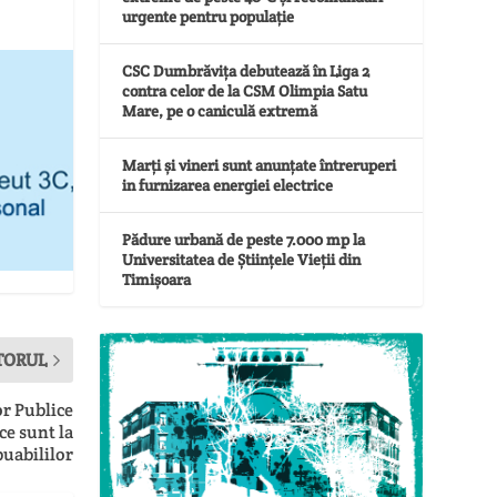
urgente pentru populație
CSC Dumbrăvița debutează în Liga 2
contra celor de la CSM Olimpia Satu
Mare, pe o caniculă extremă
Marți și vineri sunt anunțate întreruperi
in furnizarea energiei electrice
Pădure urbană de peste 7.000 mp la
Universitatea de Științele Vieții din
Timișoara
TORUL
or Publice
ce sunt la
buabililor