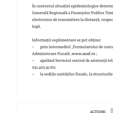
În contextul situației epidemiologice deter
Generală Regională a Finanțelor Publice Ti
electronice de transmitere la distanță, respec
legii.
Informații suplimentare se pot obține:
– prin intermediul „Formularului de contact
Administrare Fiscală ,
www.anaf.ro
;
– apelând Serviciul central de asistență tele
031.403.91.60;
– la sediile unităților fiscale, la structurile
ACȚIUNE: