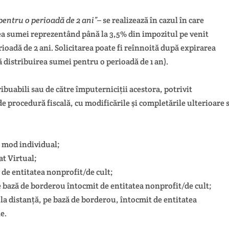
pentru o perioadă de 2 ani”
– se realizează în cazul în care
rea sumei reprezentând până la 3,5% din impozitul pe venit
ioadă de 2 ani. Solicitarea poate fi reînnoită după expirarea
ră distribuirea sumei pentru o perioadă de 1 an).
buabili sau de către împuterniciții acestora, potrivit
de procedură fiscală, cu modificările şi completările ulterioare s
n mod individual;
t Virtual;
de entitatea nonprofit/de cult;
e bază de borderou întocmit de entitatea nonprofit/de cult;
a distanță, pe bază de borderou, întocmit de entitatea
e.