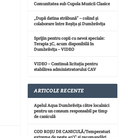
Comunitatea sub Cupola Muzicii Clasice
„După datina străbună” – colind și
colaborare între Reșița și Dumbrăvița
Sprijin pentru copii cu nevoi speciale:
Terapia 3C, acum disponibilă în
Dumbrăvița – VIDEO
VIDEO – Continuă licitația pentru
stabilirea administratorului CAV
ARTICOLE RECENTE
Apelul Aqua Dumbrăvița către localnici
pentru un consum responsabil pe timp
de caniculă
COD ROȘU DE CANICULĂ/Temperaturi
extreme de peste 40°C și recomandări