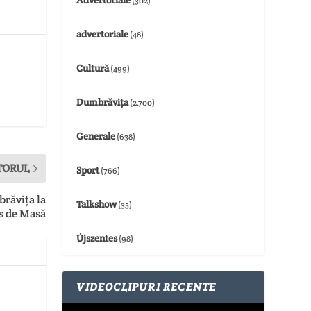
(302)
advertoriale
(48)
Cultură
(499)
Dumbrăvița
(2.700)
Generale
(638)
TORUL
Sport
(766)
brăvița la
Talkshow
(35)
s de Masă
Újszentes
(98)
VIDEOCLIPURI RECENTE