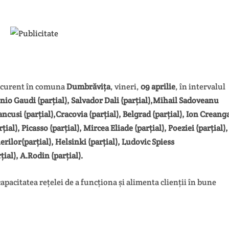
 curent în comuna
Dumbrăvița
, vineri,
09 aprilie
, în intervalul
tonio Gaudi
(parțial)
, Salvador Dali
(parțial)
,Mihail Sadoveanu
rancusi
(parțial)
,Cracovia
(parțial
), Belgrad
(parțial)
, Ion Creang
rțial)
, Picasso
(parțial)
, Mircea Eliade
(parțial)
, Poeziei
(parțial)
,
nerilor
(parțial)
, Helsinki
(parțial)
, Ludovic Spiess
țial)
, A.Rodin
(parțial)
.
capacitatea rețelei de a funcționa și alimenta clienții în bune