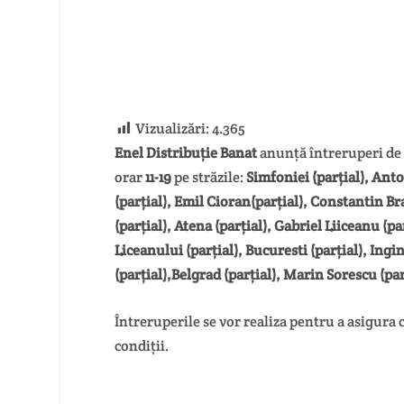
Vizualizări:
4.365
Enel Distribuție Banat
anunță întreruperi de
orar
11-19
pe străzile:
Simfoniei (parțial), An
(parțial)
, Emil Cioran
(parțial)
, Constantin B
(parțial)
, Atena
(parțial)
, Gabriel Liiceanu
(pa
Liceanului
(parțial)
, Bucuresti
(parțial)
, Ingi
(parțial)
,Belgrad
(parțial)
, Marin Sorescu
(par
Întreruperile se vor realiza pentru a asigura 
condiții.