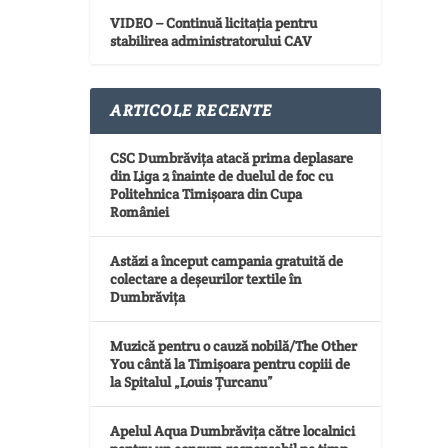
VIDEO – Continuă licitația pentru
stabilirea administratorului CAV
ARTICOLE RECENTE
CSC Dumbrăvița atacă prima deplasare
din Liga 2 înainte de duelul de foc cu
Politehnica Timișoara din Cupa
României
Astăzi a început campania gratuită de
colectare a deșeurilor textile în
Dumbrăvița
Muzică pentru o cauză nobilă/The Other
You cântă la Timișoara pentru copiii de
la Spitalul „Louis Țurcanu”
Apelul Aqua Dumbrăvița către localnici