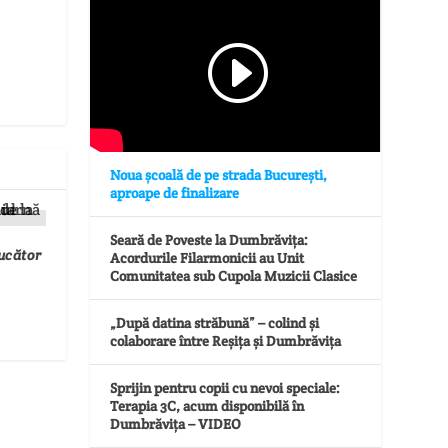
Noua școală de pe strada București,
aproape de finalizare
Seară de Poveste la Dumbrăvița:
ucător
Acordurile Filarmonicii au Unit
Comunitatea sub Cupola Muzicii Clasice
„După datina străbună” – colind și
colaborare între Reșița și Dumbrăvița
Sprijin pentru copii cu nevoi speciale:
Terapia 3C, acum disponibilă în
Dumbrăvița – VIDEO