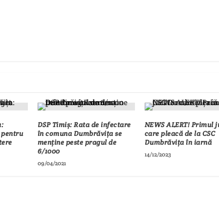
:
DSP Timiș: Rata de infectare
NEWS ALERT! Primul j
 pentru
în comuna Dumbrăvița se
care pleacă de la CSC
tere
menține peste pragul de
Dumbrăvița în iarnă
6/1000
14/12/2023
09/04/2021