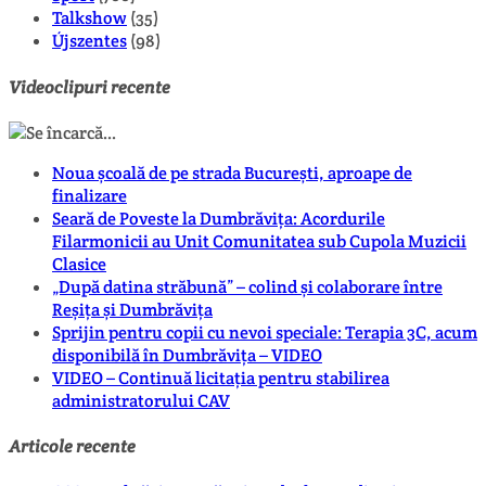
Talkshow
(35)
Újszentes
(98)
Videoclipuri recente
Noua școală de pe strada București, aproape de
finalizare
Seară de Poveste la Dumbrăvița: Acordurile
Filarmonicii au Unit Comunitatea sub Cupola Muzicii
Clasice
„După datina străbună” – colind și colaborare între
Reșița și Dumbrăvița
Sprijin pentru copii cu nevoi speciale: Terapia 3C, acum
disponibilă în Dumbrăvița – VIDEO
VIDEO – Continuă licitația pentru stabilirea
administratorului CAV
Articole recente