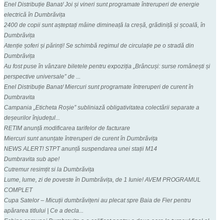
Enel Distribuție Banat/ Joi și vineri sunt programate întreruperi de energie
electrică în Dumbrăvița
2400 de copii sunt așteptați mâine dimineață la creșă, grădiniță și școală, în
Dumbrăvița
Atenție șoferi și părinți! Se schimbă regimul de circulație pe o stradă din
Dumbrăvița
Au fost puse în vânzare biletele pentru expoziția „Brâncuși: surse românești și
perspective universale” de ...
Enel Distribuție Banat/ Miercuri sunt programate întreruperi de curent în
Dumbravita
Campania „Eticheta Roșie” subliniază obligativitatea colectării separate a
deșeurilor înjudețul...
RETIM anunță modificarea tarifelor de facturare
Miercuri sunt anunțate întreruperi de curent în Dumbrăvița
NEWS ALERT! STPT anunță suspendarea unei stații M14
Dumbravita sub ape!
Cutremur resimțit si la Dumbrăvița
Lume, lume, zi de poveste în Dumbrăvița, de 1 Iunie! AVEM PROGRAMUL
COMPLET
Cupa Satelor – Micuții dumbrăvițeni au plecat spre Baia de Fier pentru
apărarea titlului | Ce a decla...