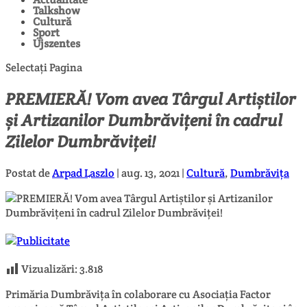
Talkshow
Cultură
Sport
Újszentes
Selectați Pagina
PREMIERĂ! Vom avea Târgul Artiștilor
și Artizanilor Dumbrăvițeni în cadrul
Zilelor Dumbrăviței!
Postat de
Arpad Laszlo
|
aug. 13, 2021
|
Cultură
,
Dumbrăvița
Vizualizări:
3.818
Primăria Dumbrăvița în colaborare cu Asociația Factor