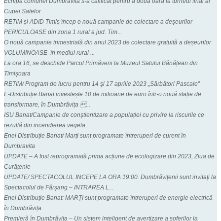
Echipa comunei Dumbravita s-a calificat pentru a doua oara la turneul final al
Cupei Satelor
RETIM și ADID Timiș încep o nouă campanie de colectare a deșeurilor
PERICULOASE din zona 1 rural a jud. Tim...
O nouă campanie trimestrială din anul 2023 de colectare gratuită a deșeurilor
VOLUMINOASE în mediul rural ...
La ora 16, se deschide Parcul Primăverii la Muzeul Satului Bănățean din
Timișoara
RETIM/ Program de lucru pentru 14 și 17 aprilie 2023 „Sărbători Pascale”
E-Distribuție Banat investește 10 de milioane de euro într-o nouă stație de
transformare, în Dumbrăvița ...
ISU Banat/Campanie de conștientizare a populației cu privire la riscurile ce
rezultă din incendierea vegeta...
Enel Distribuție Banat/ Marți sunt programate întreruperi de curent în
Dumbravita
UPDATE – A fost reprogramată prima acțiune de ecologizare din 2023, Ziua de
Curățenie
UPDATE/ SPECTACOLUL INCEPE LA ORA 19:00. Dumbrăvițenii sunt invitați la
Spectacolul de Fărșang – INTRAREA L...
Enel Distribuție Banat: MARȚI sunt programate întreruperi de energie electrică
în Dumbrăvița
Premieră în Dumbrăvița – Un sistem inteligent de avertizare a șoferilor la