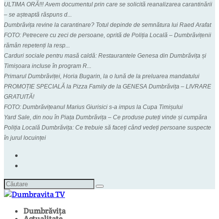
ULTIMA ORĂ!!! Avem documentul prin care se solicită reanalizarea carantinării
– se așteaptă răspuns d...
Dumbrăvița revine la carantinare? Totul depinde de semnătura lui Raed Arafat
FOTO: Petrecere cu zeci de persoane, oprită de Poliția Locală – Dumbrăvițenii
rămân repetenți la resp...
Carduri sociale pentru masă caldă: Restaurantele Genesa din Dumbrăvița și
Timișoara incluse în program R...
Primarul Dumbrăviței, Horia Bugarin, la o lună de la preluarea mandatului
PROMOȚIE SPECIALĂ la Pizza Family de la GENESA Dumbrăvița – LIVRARE
GRATUITĂ!
FOTO: Dumbrăvițeanul Marius Giurisici s-a impus la Cupa Timișului
Yard Sale, din nou în Piața Dumbrăvița – Ce produse puteți vinde și cumpăra
Poliția Locală Dumbrăvița: Ce trebuie să faceți când vedeți persoane suspecte
în jurul locuinței
Dumbrăvița
Actualitate