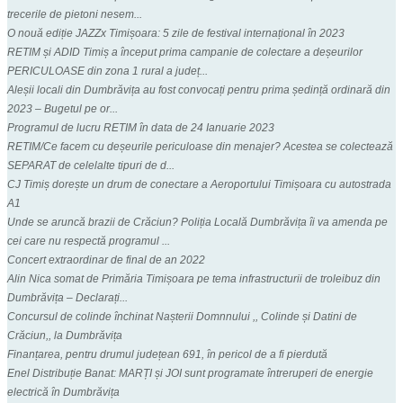
trecerile de pietoni nesem...
O nouă ediție JAZZx Timișoara: 5 zile de festival internațional în 2023
RETIM și ADID Timiș a început prima campanie de colectare a deșeurilor
PERICULOASE din zona 1 rural a județ...
Aleșii locali din Dumbrăvița au fost convocați pentru prima ședință ordinară din
2023 – Bugetul pe or...
Programul de lucru RETIM în data de 24 Ianuarie 2023
RETIM/Ce facem cu deșeurile periculoase din menajer? Acestea se colectează
SEPARAT de celelalte tipuri de d...
CJ Timiș dorește un drum de conectare a Aeroportului Timișoara cu autostrada
A1
Unde se aruncă brazii de Crăciun? Poliția Locală Dumbrăvița îi va amenda pe
cei care nu respectă programul ...
Concert extraordinar de final de an 2022
Alin Nica somat de Primăria Timișoara pe tema infrastructurii de troleibuz din
Dumbrăvița – Declarați...
Concursul de colinde închinat Nașterii Domnnului ,, Colinde și Datini de
Crăciun,, la Dumbrăvița
Finanțarea, pentru drumul județean 691, în pericol de a fi pierdută
Enel Distribuție Banat: MARȚI și JOI sunt programate întreruperi de energie
electrică în Dumbrăvița