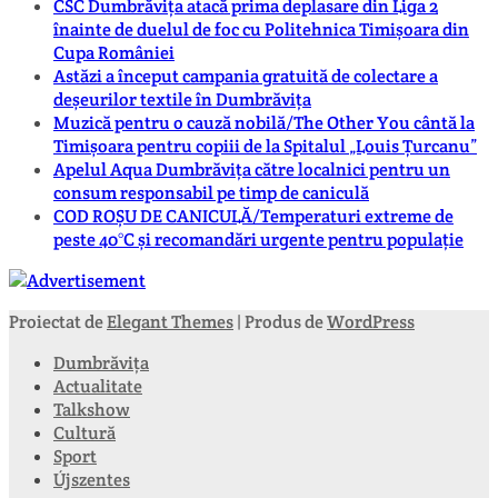
CSC Dumbrăvița atacă prima deplasare din Liga 2
înainte de duelul de foc cu Politehnica Timișoara din
Cupa României
Astăzi a început campania gratuită de colectare a
deșeurilor textile în Dumbrăvița
Muzică pentru o cauză nobilă/The Other You cântă la
Timișoara pentru copiii de la Spitalul „Louis Țurcanu”
Apelul Aqua Dumbrăvița către localnici pentru un
consum responsabil pe timp de caniculă
COD ROȘU DE CANICULĂ/Temperaturi extreme de
peste 40°C și recomandări urgente pentru populație
Proiectat de
Elegant Themes
| Produs de
WordPress
Dumbrăvița
Actualitate
Talkshow
Cultură
Sport
Újszentes