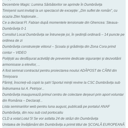
Decembrie Magic: Lumina Sărbătorilor se aprinde în Dumbrăvița
Timișenii sunt invitați la un spectacol de excepție: „Din suflet de român”, cu
ocazia Zilei Naționale...
Ce a declarat Fl. Fabian după momentele tensionate din Ghencea: Steaua-
Dumbrăvița 0-1
Consiliul Local Dumbrăvița se întrunește joi, în ședință ordinară – 14 puncte pe
ordinea de zi
Dumbrăvița construiește viitorul – Școala și grădinița din Zona Cora prind
contur – VIDEO
Polițiștii au desfășurat activități de prevenire dedicate siguranței și dezvoltării
armonioase a elevilor, ...
A fost semnat contractul pentru proiectarea noului ADĂPOST de CÂINI din
Timișoara
Părinți, înscrieți-vă copiii la șah! Sportul minții revine la CSC Dumbrăvița sub
îndrumarea lui A. Petrișor...
Dumbrăvița inaugurează primul centru de colectare deșeuri prin aport voluntar
din România – Declarați...
Lista seminariilor web pentru luna august, publicată pe portalul ANAF
Dumbrăvița, din nou sub cod portocaliu
CLD a votat Lotul 5! Se vor asfalta 24 de străzi din Dumbrăvița
Unitatea de învățământ din Dumbrăvița a primit titlul de ȘCOALĂ EUROPEANĂ