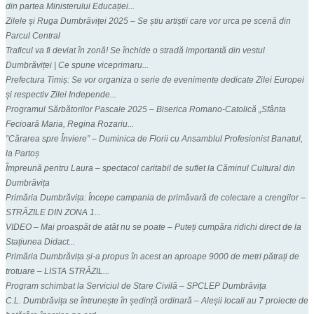
din partea Ministerului Educației...
Zilele și Ruga Dumbrăviței 2025 – Se știu artiștii care vor urca pe scenă din
Parcul Central
Traficul va fi deviat în zonă! Se închide o stradă importantă din vestul
Dumbrăviței | Ce spune viceprimaru...
Prefectura Timiș: Se vor organiza o serie de evenimente dedicate Zilei Europei
și respectiv Zilei Independe...
Programul Sărbătorilor Pascale 2025 – Biserica Romano-Catolică „Sfânta
Fecioară Maria, Regina Rozariu...
”Cărarea spre Înviere” – Duminica de Florii cu Ansamblul Profesionist Banatul,
la Partoș
Împreună pentru Laura – spectacol caritabil de suflet la Căminul Cultural din
Dumbrăvița
Primăria Dumbrăvița: Începe campania de primăvară de colectare a crengilor –
STRĂZILE DIN ZONA 1...
VIDEO – Mai proaspăt de atât nu se poate – Puteți cumpăra ridichi direct de la
Stațiunea Didact...
Primăria Dumbrăvița și-a propus în acest an aproape 9000 de metri pătrați de
trotuare – LISTA STRĂZIL...
Program schimbat la Serviciul de Stare Civilă – SPCLEP Dumbrăvița
C.L. Dumbrăvița se întrunește în ședință ordinară – Aleșii locali au 7 proiecte de