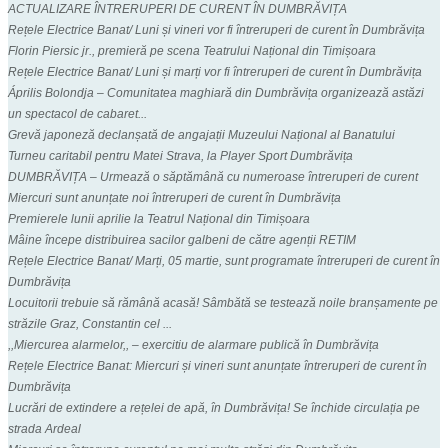
ACTUALIZARE ÎNTRERUPERI DE CURENT ÎN DUMBRĂVIȚA
Rețele Electrice Banat/ Luni și vineri vor fi întreruperi de curent în Dumbrăvița
Florin Piersic jr., premieră pe scena Teatrului Național din Timișoara
Rețele Electrice Banat/ Luni și marți vor fi întreruperi de curent în Dumbrăvița
Április Bolondja – Comunitatea maghiară din Dumbrăvița organizează astăzi
un spectacol de cabaret...
Grevă japoneză declanșată de angajații Muzeului Național al Banatului
Turneu caritabil pentru Matei Strava, la Player Sport Dumbrăvița
DUMBRĂVIȚA – Urmează o săptămână cu numeroase întreruperi de curent
Miercuri sunt anunțate noi întreruperi de curent în Dumbrăvița
Premierele lunii aprilie la Teatrul Național din Timișoara
Mâine începe distribuirea sacilor galbeni de către agenții RETIM
Rețele Electrice Banat/ Marți, 05 martie, sunt programate întreruperi de curent în
Dumbrăvița
Locuitorii trebuie să rămână acasă! Sâmbătă se testează noile branșamente pe
străzile Graz, Constantin cel ...
,,Miercurea alarmelor,, – exercitiu de alarmare publică în Dumbrăvița
Rețele Electrice Banat: Miercuri și vineri sunt anunțate întreruperi de curent în
Dumbrăvița
Lucrări de extindere a rețelei de apă, în Dumbrăvița! Se închide circulația pe
strada Ardeal