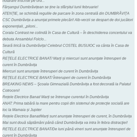
hotărâre înscrise pe ord...
Fărșangul Dumbrăvițean se ține la sfârșitul lunii februarie!
ATENȚIE, se schimbă regulile de parcare în zona centrală din DUMBRĂVIȚA
CSC Dumbrăvița a anunțat primele plecări! Alb-verzii se despart de doi jucători
exponențiali, „piloni...
Corala Contrast ne colindă în Casa de Cultură – În deschiderea concertului va
debuta Ansamblul Folclo...
Seară lirică la Dumbrăvița! Celebrul COSTEL BUSUIOC va cânta în Casa de
Cultură
REȚELE ELECTRICE BANAT/ Marți și miercuri sunt anunțate întreruperi de
curent în Dumbrăvița
Miercuri sunt anunțate întreruperi de curent în Dumbrăvița
REȚELE ELECTRICE BANAT/ Întreruperi de curent în Dumbrăvița
BREAKING NEWS – Şcoala Gimnazială Dumbrăvița a fost decorată la Palatul
Cotroceni!
Rețele Electrice Banat/ Marți se întrerupe curentul în Dumbrăvița
ANAT: Prima tabără la mare pentru copii din sistemul de protecție socială are
loc la Mamaia și Jupiter
Rețele Electrice Banat/Marți sunt anunțate întreruperi de curent, în Dumbrăvița
Mai sunt două săptămâni până când Dumbrăvița va intra în febra distracţiei!
RETELE ELECTRICE BANAT/De luni până vineri sunt anunțate întreruperi de
curent în Dumbrăvița