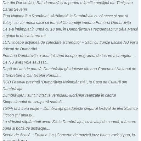
Dar din Dar se face Rai: donează și tu pentru o familie necăjită din Timiș sau
Caraș Severin
Ziua Națională a României, sărbătorită la Dumbrăvița cu cântece și poezii
Totuși, se vor ridica sacii cu frunze! Ce condiții impune Primăria Dumbrăvița
Ce s-a întâmplat în urmă cu 18 ani, în Dumbrăvița?! Prezidențiabilul Béla Markó
a ajutat la dezvoltarea reț...
LUNI începe acțiunea de colectare a crengilor – Sacii cu frunze uscate NU vor fi
ridicați de Dumbrăvi...
Primăria Dumbrăvița a anunțat când începe programul de tocare a crengilor –
Ce NU aveți voie să lăsaț...
După doi ani de pauză, Dumbrăvița găzduiește din nou Concursul Național de
Interpretare a Cântecelor Popula...
ROD Festival prezintă “Dumbrăvița Neîmblânzită”, la Casa de Cultură din
Dumbrăvița
Dumbrăvițenii sunt invitați la vernisajul lucrărilor realizate în cadrul
Simpozionului de sculptură sudată ...
TGIFF, la a treia ediție – Dumbrăvița găzduiește singurul festival de film Science
Fiction și Fantasy...
La sfârșitul săptămânii avem Zilele Dumbrăviței, cu invitați de seamă, mâncare
bună și poftă de distracție!...
Scena de Acasă – Ediția a II-a | Concerte de muzică jazz-blues, rock și pop, la