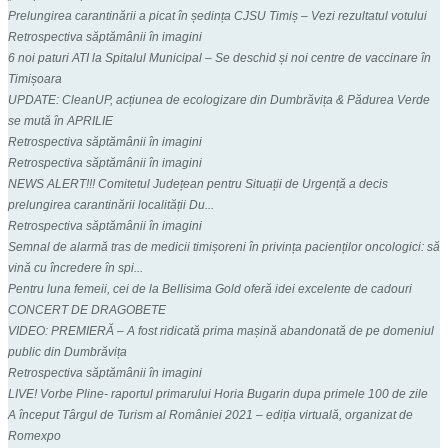
Prelungirea carantinării a picat în ședința CJSU Timiș – Vezi rezultatul votului
Retrospectiva săptămânii în imagini
6 noi paturi ATI la Spitalul Municipal – Se deschid și noi centre de vaccinare în
Timișoara
UPDATE: CleanUP, acțiunea de ecologizare din Dumbrăvița & Pădurea Verde
se mută în APRILIE
Retrospectiva săptămânii în imagini
Retrospectiva săptămânii în imagini
NEWS ALERT!!! Comitetul Județean pentru Situații de Urgență a decis
prelungirea carantinării localității Du...
Retrospectiva săptămânii în imagini
Semnal de alarmă tras de medicii timișoreni în privința pacienților oncologici: să
vină cu încredere în spi...
Pentru luna femeii, cei de la Bellisima Gold oferă idei excelente de cadouri
CONCERT DE DRAGOBETE
VIDEO: PREMIERĂ – A fost ridicată prima mașină abandonată de pe domeniul
public din Dumbrăvița
Retrospectiva săptămânii în imagini
LIVE! Vorbe Pline- raportul primarului Horia Bugarin dupa primele 100 de zile
A început Târgul de Turism al României 2021 – ediția virtuală, organizat de
Romexpo