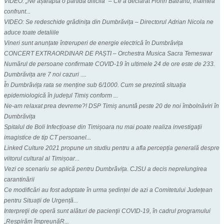
VIDEO: „Ne așteaptă o partidă dificilă” – Ce a declarat Florin Bătrânu, înaintea
confrunt...
VIDEO: Se redeschide grădinița din Dumbrăvița – Directorul Adrian Nicola ne
aduce toate detaliile
Vineri sunt anunțate întreruperi de energie electrică în Dumbrăvița
CONCERT EXTRAORDINAR DE PAȘTI – Orchestra Musica Sacra Temeswar
Numărul de persoane confirmate COVID-19 în ultimele 24 de ore este de 233.
Dumbrăvița are 7 noi cazuri ....
În Dumbrăvița rata se menține sub 6/1000. Cum se prezintă situația
epidemiologică în județul Timiș conform ...
Ne-am relaxat prea devreme?! DSP Timiș anuntă peste 20 de noi îmbolnăviri în
Dumbrăvița
Spitalul de Boli Infecțioase din Timișoara nu mai poate realiza investigații
imagistice de tip CT persoanel...
Linked Culture 2021 propune un studiu pentru a afla percepția generală despre
viitorul cultural al Timișoar...
Vezi ce scenariu se aplică pentru Dumbrăvița. CJSU a decis neprelungirea
carantinării
Ce modificări au fost adoptate în urma ședinței de azi a Comitetului Județean
pentru Situații de Urgență...
Interpreţii de operă sunt alături de pacienţii COVID-19, în cadrul programului
„Respirăm împreunăR...