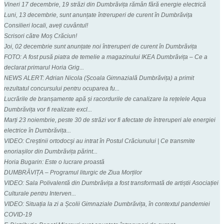
Vineri 17 decembrie, 19 străzi din Dumbrăvița rămân fără energie electrică
Luni, 13 decembrie, sunt anunțate întreruperi de curent în Dumbrăvița
Consilieri locali, aveți cuvântul!
Scrisori către Moș Crăciun!
Joi, 02 decembrie sunt anunțate noi întreruperi de curent în Dumbrăvița
FOTO: A fost pusă piatra de temelie a magazinului IKEA Dumbrăvița – Ce a
declarat primarul Horia Grig...
NEWS ALERT: Adrian Nicola (Școala Gimnazială Dumbrăvița) a primit
rezultatul concursului pentru ocuparea fu...
Lucrările de branșamente apă și racordurile de canalizare la rețelele Aqua
Dumbrăvița vor fi realizate excl...
Marți 23 noiembrie, peste 30 de străzi vor fi afectate de întreruperi ale energiei
electrice în Dumbrăvița...
VIDEO: Creştinii ortodocşi au intrat în Postul Crăciunului | Ce transmite
enoriașilor din Dumbrăvița părint...
Horia Bugarin: Este o lucrare proastă
DUMBRĂVIȚA – Programul liturgic de Ziua Morților
VIDEO: Sala Polivalentă din Dumbrăvița a fost transformată de artiștii Asociației
Culturale pentru Interven...
VIDEO: Situația la zi a Școlii Gimnaziale Dumbrăvița, în contextul pandemiei
COVID-19