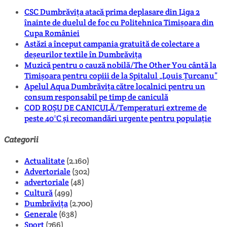
CSC Dumbrăvița atacă prima deplasare din Liga 2
înainte de duelul de foc cu Politehnica Timișoara din
Cupa României
Astăzi a început campania gratuită de colectare a
deșeurilor textile în Dumbrăvița
Muzică pentru o cauză nobilă/The Other You cântă la
Timișoara pentru copiii de la Spitalul „Louis Țurcanu”
Apelul Aqua Dumbrăvița către localnici pentru un
consum responsabil pe timp de caniculă
COD ROȘU DE CANICULĂ/Temperaturi extreme de
peste 40°C și recomandări urgente pentru populație
Categorii
Actualitate
(2.160)
Advertoriale
(302)
advertoriale
(48)
Cultură
(499)
Dumbrăvița
(2.700)
Generale
(638)
Sport
(766)