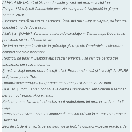
ALERTĂ METEO: Cod Galben de vijelii și vânt puternic în vestul țării
Echipa U13 a Școlii Gimnaziale este Vicecampioană Națională la „Cupa
Satelor” 2026
Circulația rutieră pe strada Fervenția, între străzile Olimp și Neptun, se închide
complet timp de două săp...
ATENȚIE, ȘOFERI! Schimbări majore de circulație în Dumbrăvița: Două străzi
principale se închid chiar de as...
De ieri au început înscrierile la grădinița și creșa din Dumbrăvița: calendarul
complet și actele necesare ...
Restricții de trafic în Dumbrăvița: strada Fervenția II se închide pentru trei
săptămâni din cauza lucrăril...
Șansă la viață pentru nou-născuții critici: Program de elită și investiții din PNRR
la Spitalul „Louis Țurc...
Dumbrăvița/Întreruperi programate de curent joi și vineri (21-22 mai)
OFICIAL | Florin Fabian continuă la cârma Dumbrăviței! Tehnicianul a semnat
pentru noul sezon: „Aici există...
Spitalul „Louis Țurcanu” a deschis noul Ambulatoriu Integrat în clădirea de 6
etaje
Preșcolarii au vizitat Școala Gimnazială din Dumbrăvița în cadrul Zilei Porților
Deschise
Zeci de studenți în vizită pe șantierul de la fostul Incubator – Lecție practică de