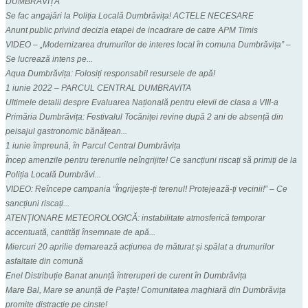
DUMBRĂVIȚA
Se fac angajări la Poliția Locală Dumbrăvița! ACTELE NECESARE
Anunt public privind decizia etapei de incadrare de catre APM Timis
VIDEO – „Modernizarea drumurilor de interes local în comuna Dumbrăvița” –
Se lucrează intens pe...
Aqua Dumbrăvița: Folosiți responsabil resursele de apă!
1 iunie 2022 – PARCUL CENTRAL DUMBRAVITA
Ultimele detalii despre Evaluarea Națională pentru elevii de clasa a VIII-a
Primăria Dumbrăvița: Festivalul Tocăniței revine după 2 ani de absență din
peisajul gastronomic bănățean...
1 iunie împreună, în Parcul Central Dumbrăvița
Încep amenzile pentru terenurile neîngrijite! Ce sancțiuni riscați să primiți de la
Poliția Locală Dumbrăvi...
VIDEO: Reîncepe campania “Îngrijește-ți terenul! Protejează-ți vecinii!” – Ce
sancțiuni riscați...
ATENȚIONARE METEOROLOGICĂ: instabilitate atmosferică temporar
accentuată, cantități însemnate de apă...
Miercuri 20 aprilie demarează acțiunea de măturat și spălat a drumurilor
asfaltate din comună
Enel Distribuție Banat anunță întreruperi de curent în Dumbrăvița
Mare Bal, Mare se anunță de Paște! Comunitatea maghiară din Dumbrăvița
promite distracție pe cinste!