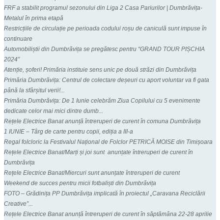
FRF a stabilit programul sezonului din Liga 2 Casa Pariurilor | Dumbrăvița-
Metalul în prima etapă
Restricțiile de circulație pe perioada codului roșu de caniculă sunt impuse în
continuare
Automobiliștii din Dumbrăvița se pregătesc pentru “GRAND TOUR PIȘCHIA
2024”
Atenție, șoferi! Primăria instituie sens unic pe două străzi din Dumbrăvița
Primăria Dumbrăvița: Centrul de colectare deșeuri cu aport voluntar va fi gata
până la sfârșitul verii!...
Primăria Dumbrăvița: De 1 Iunie celebrăm Ziua Copilului cu 5 evenimente
dedicate celor mai mici dintre dumb...
Rețele Electrice Banat anunță întreruperi de curent în comuna Dumbrăvița
1 IUNIE – Târg de carte pentru copii, ediția a III-a
Regal folcloric la Festivalul Național de Folclor PETRICĂ MOISE din Timișoara
Rețele Electrice Banat/Marți și joi sunt anunțate întreruperi de curent în
Dumbrăvița
Rețele Electrice Banat/Miercuri sunt anunțate întreruperi de curent
Weekend de succes pentru micii fotbaliști din Dumbrăvița
FOTO – Grădinița PP Dumbrăvița implicată în proiectul „Caravana Reciclării
Creative”...
Rețele Electrice Banat anunță întreruperi de curent în săptămâna 22-28 aprilie