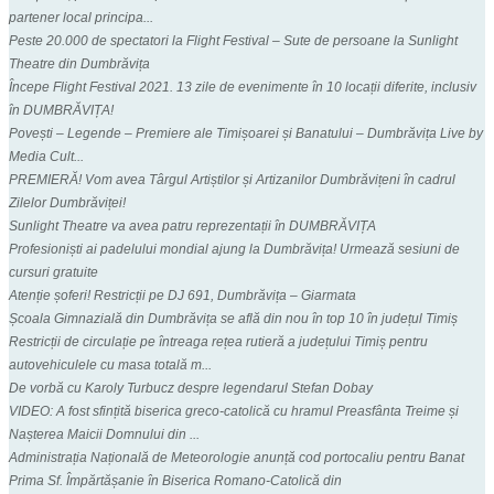
partener local principa...
Peste 20.000 de spectatori la Flight Festival – Sute de persoane la Sunlight
Theatre din Dumbrăvița
Începe Flight Festival 2021. 13 zile de evenimente în 10 locații diferite, inclusiv
în DUMBRĂVIȚA!
Povești – Legende – Premiere ale Timișoarei și Banatului – Dumbrăvița Live by
Media Cult...
PREMIERĂ! Vom avea Târgul Artiștilor și Artizanilor Dumbrăvițeni în cadrul
Zilelor Dumbrăviței!
Sunlight Theatre va avea patru reprezentații în DUMBRĂVIȚA
Profesioniști ai padelului mondial ajung la Dumbrăvița! Urmează sesiuni de
cursuri gratuite
Atenție șoferi! Restricții pe DJ 691, Dumbrăvița – Giarmata
Școala Gimnazială din Dumbrăvița se află din nou în top 10 în județul Timiș
Restricții de circulație pe întreaga rețea rutieră a județului Timiș pentru
autovehiculele cu masa totală m...
De vorbă cu Karoly Turbucz despre legendarul Stefan Dobay
VIDEO: A fost sfințită biserica greco-catolică cu hramul Preasfânta Treime și
Nașterea Maicii Domnului din ...
Administrația Națională de Meteorologie anunță cod portocaliu pentru Banat
Prima Sf. Împărtășanie în Biserica Romano-Catolică din