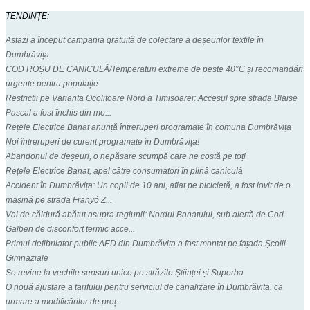
TENDINȚE:
Astăzi a început campania gratuită de colectare a deșeurilor textile în
Dumbrăvița
COD ROȘU DE CANICULĂ/Temperaturi extreme de peste 40°C și recomandări
urgente pentru populație
Restricții pe Varianta Ocolitoare Nord a Timișoarei: Accesul spre strada Blaise
Pascal a fost închis din mo...
Rețele Electrice Banat anunță întreruperi programate în comuna Dumbrăvița
Noi întreruperi de curent programate în Dumbrăvița!
Abandonul de deșeuri, o nepăsare scumpă care ne costă pe toți
Rețele Electrice Banat, apel către consumatori în plină caniculă
Accident în Dumbrăvița: Un copil de 10 ani, aflat pe bicicletă, a fost lovit de o
mașină pe strada Franyó Z...
Val de căldură abătut asupra regiunii: Nordul Banatului, sub alertă de Cod
Galben de disconfort termic acce...
Primul defibrilator public AED din Dumbrăvița a fost montat pe fațada Școlii
Gimnaziale
Se revine la vechile sensuri unice pe străzile Științei și Superba
O nouă ajustare a tarifului pentru serviciul de canalizare în Dumbrăvița, ca
urmare a modificărilor de preț...