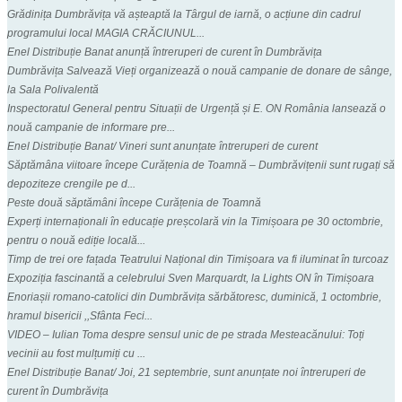
Grădinița Dumbrăvița vă așteaptă la Târgul de iarnă, o acțiune din cadrul
programului local MAGIA CRĂCIUNUL...
Enel Distribuție Banat anunță întreruperi de curent în Dumbrăvița
Dumbrăvița Salvează Vieți organizează o nouă campanie de donare de sânge,
la Sala Polivalentă
Inspectoratul General pentru Situații de Urgență și E. ON România lansează o
nouă campanie de informare pre...
Enel Distribuție Banat/ Vineri sunt anunțate întreruperi de curent
Săptămâna viitoare începe Curățenia de Toamnă – Dumbrăvițenii sunt rugați să
depoziteze crengile pe d...
Peste două săptămâni începe Curățenia de Toamnă
Experți internaționali în educație preșcolară vin la Timișoara pe 30 octombrie,
pentru o nouă ediție locală...
Timp de trei ore fațada Teatrului Național din Timișoara va fi iluminat în turcoaz
Expoziția fascinantă a celebrului Sven Marquardt, la Lights ON în Timișoara
Enoriașii romano-catolici din Dumbrăvița sărbătoresc, duminică, 1 octombrie,
hramul bisericii ,,Sfânta Feci...
VIDEO – Iulian Toma despre sensul unic de pe strada Mesteacănului: Toți
vecinii au fost mulțumiți cu ...
Enel Distribuție Banat/ Joi, 21 septembrie, sunt anunțate noi întreruperi de
curent în Dumbrăvița