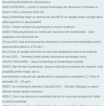
Dumbrăvița/Elsőáldozás Újszentesen
VIDEO INTEGRAL: Lacrimi și emoții Festivitatea de Absolvire și Premiere a
clasei a VIII-a, promoția 2020-20...
Aqua Dumbrăvița trage un semnal de alarmă! În ce situație putem ajunge dacă
udăm gazonul cu apa potabilă...
CNSU: Crește numărul de participanți la nunți și botezuri
VIDEO: Fără programare la Centrul de Vaccinare din Dumbrăvița – Sunt
așteptați și cei trecuți prin bo...
25 mai 2021 este termenul pentru depunerea Cererii privind destinația sumei
reprezentând până la 3,5% din i...
Din 15 mai, în spațiile deschise nu mai este obligatorie masca de protecție
25 mai 2021 – Termenul limită pentru depunerea declaraţiei unice
ANUNȚ ANGAJARE – Aqua Dumbrăvița și Dumbrăvița Investiții
VIDEO: Star Kervan Dumbrăvița, singura măcelărie turcească din regiune, este
pregătită pentru Paște, dar și...
Evenimentele culturale ale săptămânii în organizarea instituțiilor CJ Timiș în
perioada 20 – 25 april...
VIDEO: Se conturează Agenda Culturală 2021 – Daniela Teleagă ne aduce
ultimele detalii despre evenime...
VIDEO: Cum s-au descurcat candidații înscriși la concursul anunțat de Poliția
Locală Dumbrăvița