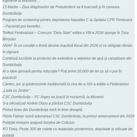
inginerie la viitoarea ...
15 Martie – Ziua Maghiarilor de Pretutindeni va fi marcată și în comuna
Dumbrăvița
Program de screening pentru depistarea hepatitei C la Spitalul CFR Timișoara
– Pacienții pot benefici...
Trofeul Festivalului – Concurs ”Gelu Stan” ediția a VIII-a 2026 ajunge în Țara
Binșului
ANAF: În ce condiții o firmă devine inactivă fiscal din 2026 și ce obligații rămân
în vigoare
Continuă lucrările la proiectul de extindere a rețelelor de apă și canalizare din
Dumbrăvița
Ai o idee genială pentru educație? Poți primi 20.000 de lei ca să o pui în
practică!
Cântec, joc și gastronomie tradițională la cea de-a XIX-a ediție a Festivalului
„Lada cu Zestre”
CSC Dumbrăvița – FC Argeș se joacă în nocturnă, la Mioveni
S-a oficializat! Andrei Olaru a părăsit CSC Dumbrăvița
Primul liceu din Dumbrăvița intră în linie dreaptă
Florin Fabian sună adunarea! CSC Dumbrăvița, la primul antrenament din 2026
Polițiștii timișeni asigură liniștea de Crăciun
IPJ Timiș: Peste 300 de colete cu materiale pirotehnice, depistate și ridicate de
polițiști