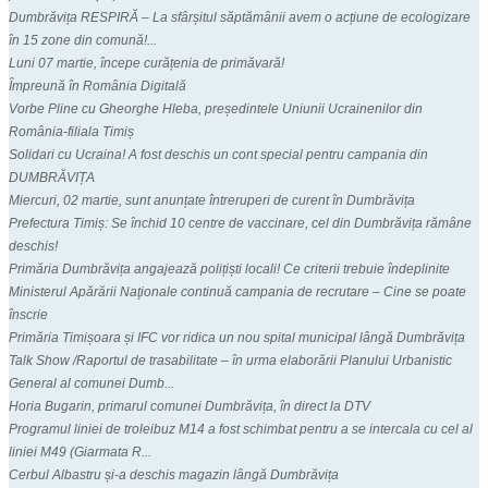
Dumbrăvița RESPIRĂ – La sfârșitul săptămânii avem o acțiune de ecologizare
în 15 zone din comună!...
Luni 07 martie, începe curățenia de primăvară!
Împreună în România Digitală
Vorbe Pline cu Gheorghe Hleba, președintele Uniunii Ucrainenilor din
România-filiala Timiș
Solidari cu Ucraina! A fost deschis un cont special pentru campania din
DUMBRĂVIȚA
Miercuri, 02 martie, sunt anunțate întreruperi de curent în Dumbrăvița
Prefectura Timiș: Se închid 10 centre de vaccinare, cel din Dumbrăvița rămâne
deschis!
Primăria Dumbrăvița angajează polițiști locali! Ce criterii trebuie îndeplinite
Ministerul Apărării Naţionale continuă campania de recrutare – Cine se poate
înscrie
Primăria Timișoara și IFC vor ridica un nou spital municipal lângă Dumbrăvița
Talk Show /Raportul de trasabilitate – în urma elaborării Planului Urbanistic
General al comunei Dumb...
Horia Bugarin, primarul comunei Dumbrăvița, în direct la DTV
Programul liniei de troleibuz M14 a fost schimbat pentru a se intercala cu cel al
liniei M49 (Giarmata R...
Cerbul Albastru și-a deschis magazin lângă Dumbrăvița