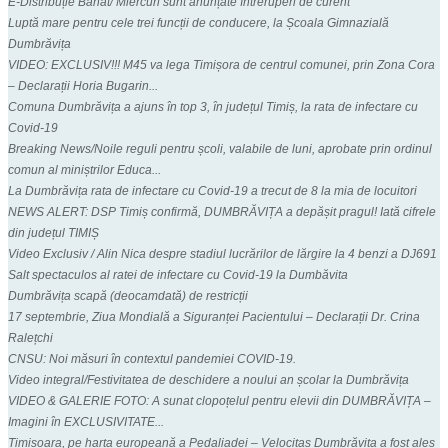
E-Distribuție Banat/ Miercuri sunt anunțate întreruperi de curent
Luptă mare pentru cele trei funcții de conducere, la Școala Gimnazială
Dumbrăvița
VIDEO: EXCLUSIV!!! M45 va lega Timișora de centrul comunei, prin Zona Cora
– Declarații Horia Bugarin...
Comuna Dumbrăvița a ajuns în top 3, în județul Timiș, la rata de infectare cu
Covid-19
Breaking News/Noile reguli pentru școli, valabile de luni, aprobate prin ordinul
comun al miniștrilor Educa...
La Dumbrăvița rata de infectare cu Covid-19 a trecut de 8 la mia de locuitori
NEWS ALERT: DSP Timiș confirmă, DUMBRĂVIȚA a depășit pragul! Iată cifrele
din județul TIMIȘ
Video Exclusiv / Alin Nica despre stadiul lucrărilor de lărgire la 4 benzi a DJ691
Salt spectaculos al ratei de infectare cu Covid-19 la Dumbăvita
Dumbrăvița scapă (deocamdată) de restricții
17 septembrie, Ziua Mondială a Siguranței Pacientului – Declarații Dr. Crina
Ralețchi
CNSU: Noi măsuri în contextul pandemiei COVID-19.
Video integral/Festivitatea de deschidere a noului an școlar la Dumbrăvița
VIDEO & GALERIE FOTO: A sunat clopoțelul pentru elevii din DUMBRĂVIȚA –
Imagini în EXCLUSIVITATE...
Timișoara, pe harta europeană a Pedaliadei – Velocitas Dumbrăvița a fost ales