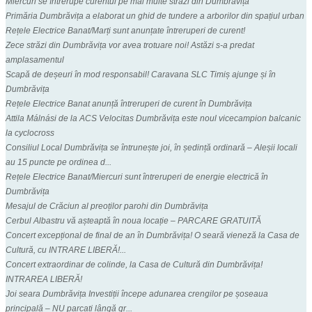
Miercuri se întrerupe curentul pe mai multe străzi din Dumbrăvița
Primăria Dumbrăvița a elaborat un ghid de tundere a arborilor din spațiul urban
Rețele Electrice Banat/Marți sunt anunțate întreruperi de curent!
Zece străzi din Dumbrăvița vor avea trotuare noi! Astăzi s-a predat
amplasamentul
Scapă de deșeuri în mod responsabil! Caravana SLC Timiș ajunge și în
Dumbrăvița
Rețele Electrice Banat anunță întreruperi de curent în Dumbrăvița
Attila Málnási de la ACS Velocitas Dumbrăvița este noul vicecampion balcanic
la cyclocross
Consiliul Local Dumbrăvița se întrunește joi, în ședință ordinară – Aleșii locali
au 15 puncte pe ordinea d...
Rețele Electrice Banat/Miercuri sunt întreruperi de energie electrică în
Dumbrăvița
Mesajul de Crăciun al preoților parohi din Dumbrăvița
Cerbul Albastru vă așteaptă în noua locație – PARCARE GRATUITĂ
Concert excepțional de final de an în Dumbrăvița! O seară vieneză la Casa de
Cultură, cu INTRARE LIBERĂ!...
Concert extraordinar de colinde, la Casa de Cultură din Dumbrăvița!
INTRAREA LIBERĂ!
Joi seara Dumbrăvița Investiții începe adunarea crengilor pe șoseaua
principală – NU parcați lângă gr...