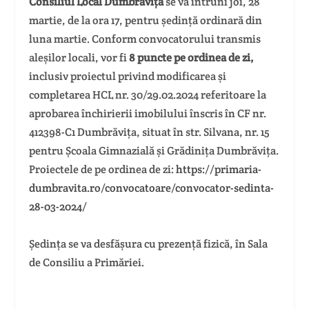
Consiliul Local
Dumbrăvița
se va întruni joi, 28
martie, de la ora 17, pentru ședință ordinară din
luna martie. Conform convocatorului transmis
aleșilor locali, vor fi
8 puncte pe ordinea de zi,
inclusiv proiectul privind modificarea și
completarea HCL nr. 30/29.02.2024 referitoare la
aprobarea închirierii imobilului înscris în CF nr.
412398-C1 Dumbrăvița, situat în str. Silvana, nr. 15
pentru Școala Gimnazială și Grădinița Dumbrăvița.
Proiectele de pe ordinea de zi:
https://primaria-
dumbravita.ro/convocatoare/convocator-sedinta-
28-03-2024/
Ședința se va desfășura cu prezență fizică, în Sala
de Consiliu a Primăriei.