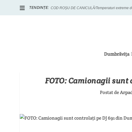
TENDINȚE:
COD ROȘU DE CANICULĂ/Temperaturi extreme de p
Dumbrăvița
FOTO: Camionagii sunt c
Postat de
Arpad