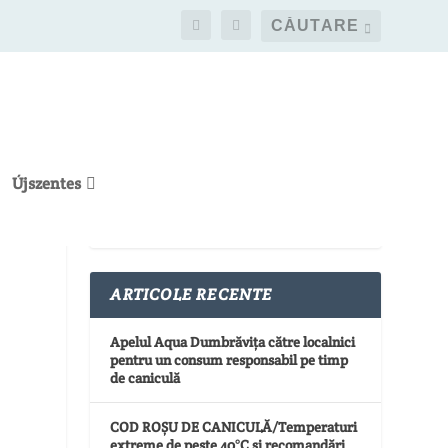
Újszentes
ARTICOLE RECENTE
Apelul Aqua Dumbrăvița către localnici
pentru un consum responsabil pe timp
de caniculă
COD ROȘU DE CANICULĂ/Temperaturi
extreme de peste 40°C și recomandări