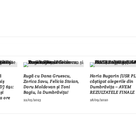
ă
Rugă cu Dana Gruescu,
Horia Bugarin (USR PL
iș
Zorica Savu, Felicia Stoian,
câștigat alegerile din
 DJ 691:
Doru Moldovan și Toni
Dumbrăvița – AVEM
și
Bagiu, la Dumbrăvița!
REZULTATELE FINALE
a ore
22/05/2023
28/09/2020