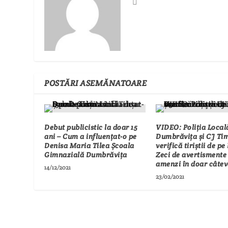
POSTĂRI ASEMĂNATOARE
Debut publicistic la doar 15
VIDEO: Poliția Local
ani – Cum a influențat-o pe
Dumbrăvița și CJ Tim
Denisa Maria Tilea Școala
verifică tiriștii de pe
Gimnazială Dumbrăvița
Zeci de avertismente 
amenzi în doar câtev
14/12/2021
23/02/2021