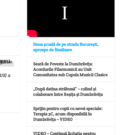
Noua școală de pe strada București,
aproape de finalizare
Seară de Poveste la Dumbrăvița:
Acordurile Filarmonicii au Unit
Comunitatea sub Cupola Muzicii Clasice
US) a
„După datina străbună” – colind și
colaborare între Reșița și Dumbrăvița
Sprijin pentru copii cu nevoi speciale:
Terapia 3C, acum disponibilă în
Dumbrăvița – VIDEO
VIDEO – Continuă licitația pentru