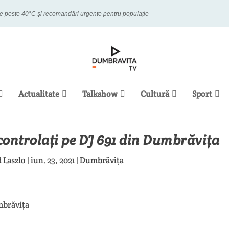
este 40°C și recomandări urgente pentru populație
Actualitate
Talkshow
Cultură
Sport
ontrolați pe DJ 691 din Dumbrăvița
 Laszlo
|
iun. 23, 2021
|
Dumbrăvița