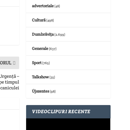
advertoriale
(48)
Cultură
(498)
Dumbrăvița
(2.699)
Generale
(637)
ORUL
Sport
(765)
Urgență –
Talkshow
(35)
 pe timpul
caniculei
Újszentes
(98)
VIDEOCLIPURI RECENTE