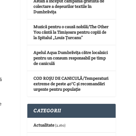
Astăzi a început campania gratuită de
colectare a deșeurilor textile în
Dumbrăvița
Muzică pentru o cauză nobilă/The Other
You cântă la Timișoara pentru copiii de
la Spitalul „Louis Țurcanu”
Apelul Aqua Dumbrăvița către localnici
pentru un consum responsabil pe timp
de caniculă
COD ROȘU DE CANICULĂ/Temperaturi
ă
extreme de peste 40°C și recomandări
urgente pentru populație
e
CATEGORII
Actualitate
(2.160)