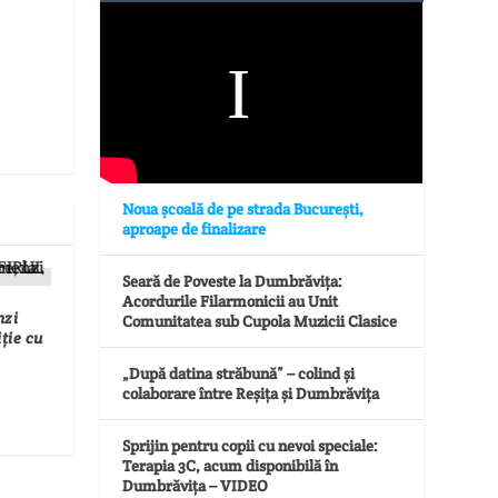
Noua școală de pe strada București,
aproape de finalizare
Seară de Poveste la Dumbrăvița:
Acordurile Filarmonicii au Unit
nzi
Comunitatea sub Cupola Muzicii Clasice
ție cu
„După datina străbună” – colind și
colaborare între Reșița și Dumbrăvița
Sprijin pentru copii cu nevoi speciale:
Terapia 3C, acum disponibilă în
Dumbrăvița – VIDEO