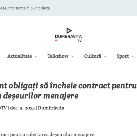
eșeurilor textile în Dumbrăvița
Actualitate
Talkshow
Cultură
Sport
nt obligați să încheie contract pentru
a deșeurilor menajere
DTV
|
dec. 9, 2025
|
Dumbrăvița