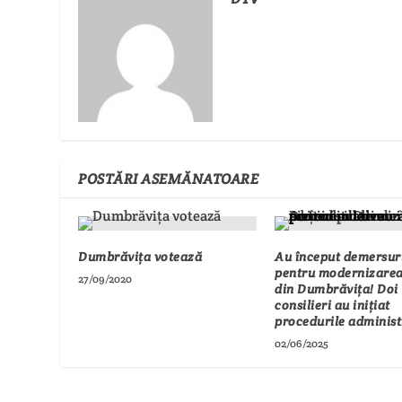
POSTĂRI ASEMĂNATOARE
Dumbrăvița votează
Au început demersur
pentru modernizarea
27/09/2020
din Dumbrăvița! Doi
consilieri au inițiat
procedurile administ
02/06/2025