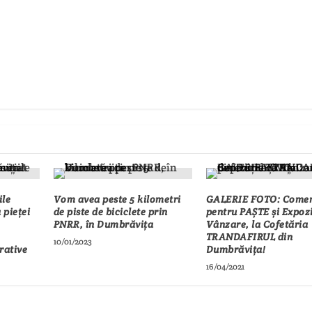
ile
Vom avea peste 5 kilometri
GALERIE FOTO: Come
 pieței
de piste de biciclete prin
pentru PAȘTE și Expozi
PNRR, în Dumbrăvița
Vânzare, la Cofetăria
TRANDAFIRUL din
10/01/2023
rative
Dumbrăvița!
16/04/2021