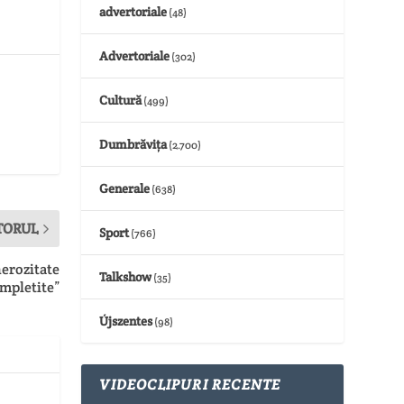
advertoriale
(48)
Advertoriale
(302)
Cultură
(499)
Dumbrăvița
(2.700)
Generale
(638)
TORUL
Sport
(766)
nerozitate
Talkshow
(35)
mpletite”
Újszentes
(98)
VIDEOCLIPURI RECENTE