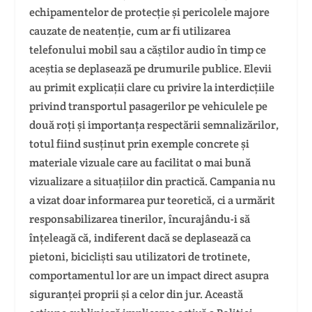
echipamentelor de protecție și pericolele majore
cauzate de neatenție, cum ar fi utilizarea
telefonului mobil sau a căștilor audio în timp ce
aceștia se deplasează pe drumurile publice. Elevii
au primit explicații clare cu privire la interdicțiile
privind transportul pasagerilor pe vehiculele pe
două roți și importanța respectării semnalizărilor,
totul fiind susținut prin exemple concrete și
materiale vizuale care au facilitat o mai bună
vizualizare a situațiilor din practică. Campania nu
a vizat doar informarea pur teoretică, ci a urmărit
responsabilizarea tinerilor, încurajându-i să
înțeleagă că, indiferent dacă se deplasează ca
pietoni, bicicliști sau utilizatori de trotinete,
comportamentul lor are un impact direct asupra
siguranței proprii și a celor din jur. Această