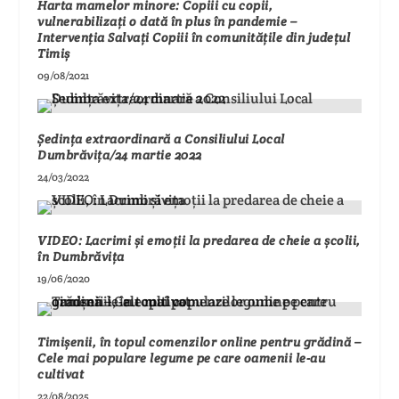
Harta mamelor minore: Copiii cu copii,
vulnerabilizați o dată în plus în pandemie –
Intervenția Salvați Copiii în comunitățile din județul
Timiș
09/08/2021
Ședința extraordinară a Consiliului Local
Dumbrăvița/24 martie 2022
24/03/2022
VIDEO: Lacrimi și emoții la predarea de cheie a școlii,
în Dumbrăvița
19/06/2020
Timișenii, în topul comenzilor online pentru grădină –
Cele mai populare legume pe care oamenii le-au
cultivat
22/08/2025