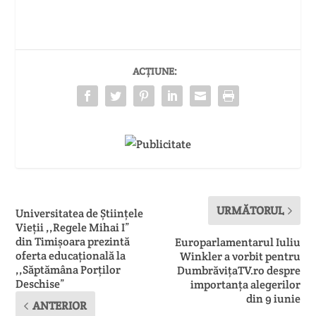
ACȚIUNE:
URMĂTORUL
Universitatea de Științele
Vieții ,,Regele Mihai I”
din Timișoara prezintă
Europarlamentarul Iuliu
oferta educațională la
Winkler a vorbit pentru
,,Săptămâna Porților
DumbrăvițaTV.ro despre
Deschise”
importanța alegerilor
din 9 iunie
ANTERIOR