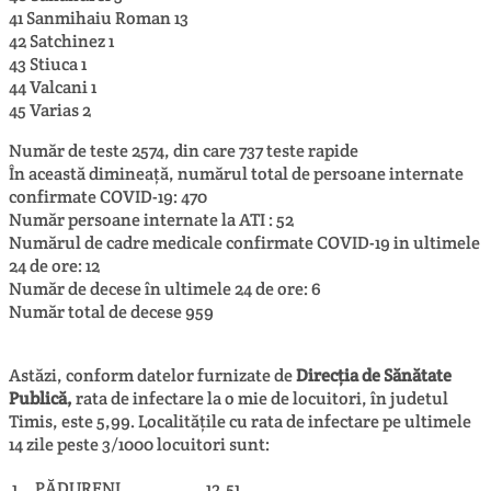
41 Sanmihaiu Roman 13
42 Satchinez 1
43 Stiuca 1
44 Valcani 1
45 Varias 2
Număr de teste 2574, din care 737 teste rapide
În această dimineață, numărul total de persoane internate
confirmate COVID-19: 470
Număr persoane internate la ATI : 52
Numărul de cadre medicale confirmate COVID-19 in ultimele
24 de ore: 12
Număr de decese în ultimele 24 de ore: 6
Număr total de decese 959
Astăzi, conform datelor furnizate de
Direcția de Sănătate
Publică,
rata de infectare la o mie de locuitori, în judetul
Timis, este 5,99. Localitățile cu rata de infectare pe ultimele
14 zile peste 3/1000 locuitori sunt:
1
PĂDURENI
12,51