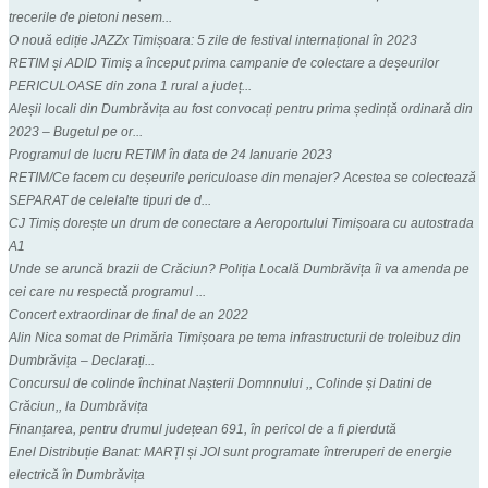
trecerile de pietoni nesem...
O nouă ediție JAZZx Timișoara: 5 zile de festival internațional în 2023
RETIM și ADID Timiș a început prima campanie de colectare a deșeurilor
PERICULOASE din zona 1 rural a județ...
Aleșii locali din Dumbrăvița au fost convocați pentru prima ședință ordinară din
2023 – Bugetul pe or...
Programul de lucru RETIM în data de 24 Ianuarie 2023
RETIM/Ce facem cu deșeurile periculoase din menajer? Acestea se colectează
SEPARAT de celelalte tipuri de d...
CJ Timiș dorește un drum de conectare a Aeroportului Timișoara cu autostrada
A1
Unde se aruncă brazii de Crăciun? Poliția Locală Dumbrăvița îi va amenda pe
cei care nu respectă programul ...
Concert extraordinar de final de an 2022
Alin Nica somat de Primăria Timișoara pe tema infrastructurii de troleibuz din
Dumbrăvița – Declarați...
Concursul de colinde închinat Nașterii Domnnului ,, Colinde și Datini de
Crăciun,, la Dumbrăvița
Finanțarea, pentru drumul județean 691, în pericol de a fi pierdută
Enel Distribuție Banat: MARȚI și JOI sunt programate întreruperi de energie
electrică în Dumbrăvița