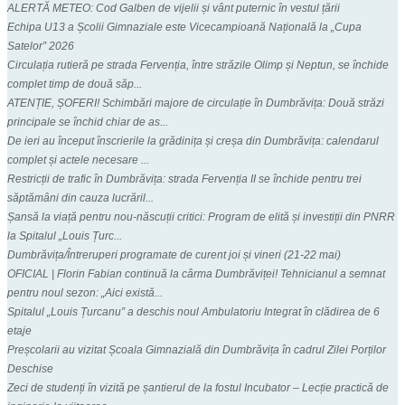
ALERTĂ METEO: Cod Galben de vijelii și vânt puternic în vestul țării
Echipa U13 a Școlii Gimnaziale este Vicecampioană Națională la „Cupa
Satelor” 2026
Circulația rutieră pe strada Fervenția, între străzile Olimp și Neptun, se închide
complet timp de două săp...
ATENȚIE, ȘOFERI! Schimbări majore de circulație în Dumbrăvița: Două străzi
principale se închid chiar de as...
De ieri au început înscrierile la grădinița și creșa din Dumbrăvița: calendarul
complet și actele necesare ...
Restricții de trafic în Dumbrăvița: strada Fervenția II se închide pentru trei
săptămâni din cauza lucrăril...
Șansă la viață pentru nou-născuții critici: Program de elită și investiții din PNRR
la Spitalul „Louis Țurc...
Dumbrăvița/Întreruperi programate de curent joi și vineri (21-22 mai)
OFICIAL | Florin Fabian continuă la cârma Dumbrăviței! Tehnicianul a semnat
pentru noul sezon: „Aici există...
Spitalul „Louis Țurcanu” a deschis noul Ambulatoriu Integrat în clădirea de 6
etaje
Preșcolarii au vizitat Școala Gimnazială din Dumbrăvița în cadrul Zilei Porților
Deschise
Zeci de studenți în vizită pe șantierul de la fostul Incubator – Lecție practică de