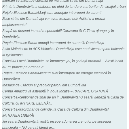
Miercuri se întrerupe curentul pe mai multe străzi din Dumbrăvița
Primăria Dumbrăvița a elaborat un ghid de tundere a arborilor din spațiul urban
Rețele Electrice Banat/Marți sunt anunțate întreruperi de curent!
Zece străzi din Dumbrăvița vor avea trotuare noi! Astăzi s-a predat
amplasamentul
Scapă de deșeuri în mod responsabil! Caravana SLC Timiș ajunge și în
Dumbrăvița
Rețele Electrice Banat anunță întreruperi de curent în Dumbrăvița
Attila Málnási de la ACS Velocitas Dumbrăvița este noul vicecampion balcanic
la cyclocross
Consiliul Local Dumbrăvița se întrunește joi, în ședință ordinară – Aleșii locali
au 15 puncte pe ordinea d...
Rețele Electrice Banat/Miercuri sunt întreruperi de energie electrică în
Dumbrăvița
Mesajul de Crăciun al preoților parohi din Dumbrăvița
Cerbul Albastru vă așteaptă în noua locație – PARCARE GRATUITĂ
Concert excepțional de final de an în Dumbrăvița! O seară vieneză la Casa de
Cultură, cu INTRARE LIBERĂ!...
Concert extraordinar de colinde, la Casa de Cultură din Dumbrăvița!
INTRAREA LIBERĂ!
Joi seara Dumbrăvița Investiții începe adunarea crengilor pe șoseaua
principală – NU parcați lângă gr...