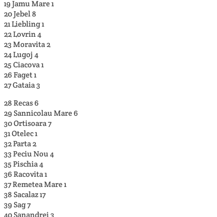
19 Jamu Mare 1
20 Jebel 8
21 Liebling 1
22 Lovrin 4
23 Moravita 2
24 Lugoj 4
25 Ciacova 1
26 Faget 1
27 Gataia 3
28 Recas 6
29 Sannicolau Mare 6
30 Ortisoara 7
31 Otelec 1
32 Parta 2
33 Peciu Nou 4
35 Pischia 4
36 Racovita 1
37 Remetea Mare 1
38 Sacalaz 17
39 Sag 7
40 Sanandrei 3