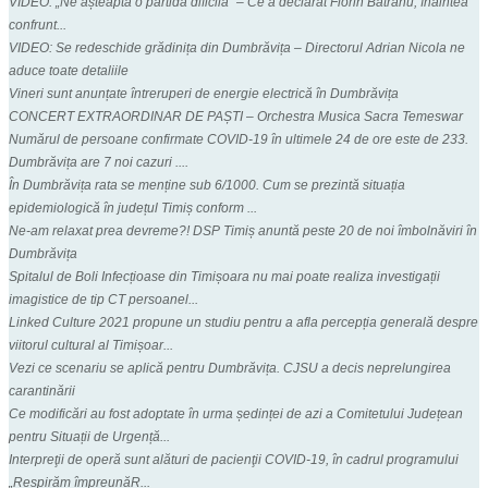
VIDEO: „Ne așteaptă o partidă dificilă” – Ce a declarat Florin Bătrânu, înaintea
confrunt...
VIDEO: Se redeschide grădinița din Dumbrăvița – Directorul Adrian Nicola ne
aduce toate detaliile
Vineri sunt anunțate întreruperi de energie electrică în Dumbrăvița
CONCERT EXTRAORDINAR DE PAȘTI – Orchestra Musica Sacra Temeswar
Numărul de persoane confirmate COVID-19 în ultimele 24 de ore este de 233.
Dumbrăvița are 7 noi cazuri ....
În Dumbrăvița rata se menține sub 6/1000. Cum se prezintă situația
epidemiologică în județul Timiș conform ...
Ne-am relaxat prea devreme?! DSP Timiș anuntă peste 20 de noi îmbolnăviri în
Dumbrăvița
Spitalul de Boli Infecțioase din Timișoara nu mai poate realiza investigații
imagistice de tip CT persoanel...
Linked Culture 2021 propune un studiu pentru a afla percepția generală despre
viitorul cultural al Timișoar...
Vezi ce scenariu se aplică pentru Dumbrăvița. CJSU a decis neprelungirea
carantinării
Ce modificări au fost adoptate în urma ședinței de azi a Comitetului Județean
pentru Situații de Urgență...
Interpreţii de operă sunt alături de pacienţii COVID-19, în cadrul programului
„Respirăm împreunăR...