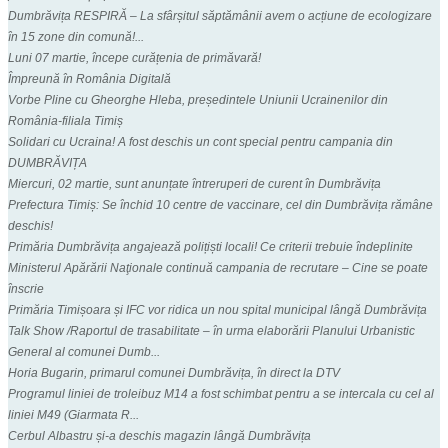
Dumbrăvița RESPIRĂ – La sfârșitul săptămânii avem o acțiune de ecologizare
în 15 zone din comună!...
Luni 07 martie, începe curățenia de primăvară!
Împreună în România Digitală
Vorbe Pline cu Gheorghe Hleba, președintele Uniunii Ucrainenilor din
România-filiala Timiș
Solidari cu Ucraina! A fost deschis un cont special pentru campania din
DUMBRĂVIȚA
Miercuri, 02 martie, sunt anunțate întreruperi de curent în Dumbrăvița
Prefectura Timiș: Se închid 10 centre de vaccinare, cel din Dumbrăvița rămâne
deschis!
Primăria Dumbrăvița angajează polițiști locali! Ce criterii trebuie îndeplinite
Ministerul Apărării Naţionale continuă campania de recrutare – Cine se poate
înscrie
Primăria Timișoara și IFC vor ridica un nou spital municipal lângă Dumbrăvița
Talk Show /Raportul de trasabilitate – în urma elaborării Planului Urbanistic
General al comunei Dumb...
Horia Bugarin, primarul comunei Dumbrăvița, în direct la DTV
Programul liniei de troleibuz M14 a fost schimbat pentru a se intercala cu cel al
liniei M49 (Giarmata R...
Cerbul Albastru și-a deschis magazin lângă Dumbrăvița