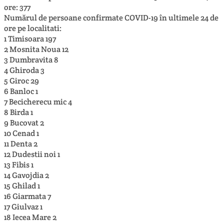
ore: 377
Numărul de persoane confirmate COVID-19 în ultimele 24 de
ore pe localitati:
1 Timisoara 197
2 Mosnita Noua 12
3 Dumbravita 8
4 Ghiroda 3
5 Giroc 29
6 Banloc 1
7 Becicherecu mic 4
8 Birda 1
9 Bucovat 2
10 Cenad 1
11 Denta 2
12 Dudestii noi 1
13 Fibis 1
14 Gavojdia 2
15 Ghilad 1
16 Giarmata 7
17 Giulvaz 1
18 Iecea Mare 2