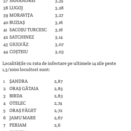
37
SÂNANDREI
3,35
38
LUGOJ
3,28
39
MORAVIŢA
3,27
40
BUZIAŞ
3,16
41
SACOŞU TURCESC
3,16
42
SATCHINEZ
3,14
43
GIULVĂZ
3,07
44
COŞTEIU
3,03
Localitățile cu rata de infectare pe ultimele 14 zile peste
1,5/1000 locuitori sunt:
1
ŞANDRA
2,87
2
ORAŞ GĂTAIA
2,85
3
BIRDA
2,83
4
OTELEC
2,74
5
ORAŞ FĂGET
2,72
6
JAMU MARE
2,67
7
PERIAM
2,6