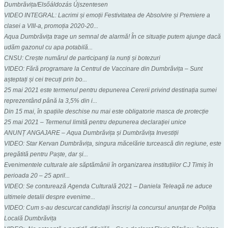
Dumbrăvița/Elsőáldozás Újszentesen
VIDEO INTEGRAL: Lacrimi și emoții Festivitatea de Absolvire și Premiere a
clasei a VIII-a, promoția 2020-20...
Aqua Dumbrăvița trage un semnal de alarmă! În ce situație putem ajunge dacă
udăm gazonul cu apa potabilă...
CNSU: Crește numărul de participanți la nunți și botezuri
VIDEO: Fără programare la Centrul de Vaccinare din Dumbrăvița – Sunt
așteptați și cei trecuți prin bo...
25 mai 2021 este termenul pentru depunerea Cererii privind destinația sumei
reprezentând până la 3,5% din i...
Din 15 mai, în spațiile deschise nu mai este obligatorie masca de protecție
25 mai 2021 – Termenul limită pentru depunerea declaraţiei unice
ANUNȚ ANGAJARE – Aqua Dumbrăvița și Dumbrăvița Investiții
VIDEO: Star Kervan Dumbrăvița, singura măcelărie turcească din regiune, este
pregătită pentru Paște, dar și...
Evenimentele culturale ale săptămânii în organizarea instituțiilor CJ Timiș în
perioada 20 – 25 april...
VIDEO: Se conturează Agenda Culturală 2021 – Daniela Teleagă ne aduce
ultimele detalii despre evenime...
VIDEO: Cum s-au descurcat candidații înscriși la concursul anunțat de Poliția
Locală Dumbrăvița