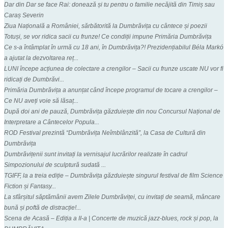
Dar din Dar se face Rai: donează și tu pentru o familie necăjită din Timiș sau
Caraș Severin
Ziua Națională a României, sărbătorită la Dumbrăvița cu cântece și poezii
Totuși, se vor ridica sacii cu frunze! Ce condiții impune Primăria Dumbrăvița
Ce s-a întâmplat în urmă cu 18 ani, în Dumbrăvița?! Prezidențiabilul Béla Markó
a ajutat la dezvoltarea reț...
LUNI începe acțiunea de colectare a crengilor – Sacii cu frunze uscate NU vor fi
ridicați de Dumbrăvi...
Primăria Dumbrăvița a anunțat când începe programul de tocare a crengilor –
Ce NU aveți voie să lăsaț...
După doi ani de pauză, Dumbrăvița găzduiește din nou Concursul Național de
Interpretare a Cântecelor Popula...
ROD Festival prezintă “Dumbrăvița Neîmblânzită”, la Casa de Cultură din
Dumbrăvița
Dumbrăvițenii sunt invitați la vernisajul lucrărilor realizate în cadrul
Simpozionului de sculptură sudată ...
TGIFF, la a treia ediție – Dumbrăvița găzduiește singurul festival de film Science
Fiction și Fantasy...
La sfârșitul săptămânii avem Zilele Dumbrăviței, cu invitați de seamă, mâncare
bună și poftă de distracție!...
Scena de Acasă – Ediția a II-a | Concerte de muzică jazz-blues, rock și pop, la