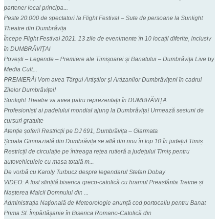
partener local principa...
Peste 20.000 de spectatori la Flight Festival – Sute de persoane la Sunlight
Theatre din Dumbrăvița
Începe Flight Festival 2021. 13 zile de evenimente în 10 locații diferite, inclusiv
în DUMBRĂVIȚA!
Povești – Legende – Premiere ale Timișoarei și Banatului – Dumbrăvița Live by
Media Cult...
PREMIERĂ! Vom avea Târgul Artiștilor și Artizanilor Dumbrăvițeni în cadrul
Zilelor Dumbrăviței!
Sunlight Theatre va avea patru reprezentații în DUMBRĂVIȚA
Profesioniști ai padelului mondial ajung la Dumbrăvița! Urmează sesiuni de
cursuri gratuite
Atenție șoferi! Restricții pe DJ 691, Dumbrăvița – Giarmata
Școala Gimnazială din Dumbrăvița se află din nou în top 10 în județul Timiș
Restricții de circulație pe întreaga rețea rutieră a județului Timiș pentru
autovehiculele cu masa totală m...
De vorbă cu Karoly Turbucz despre legendarul Stefan Dobay
VIDEO: A fost sfințită biserica greco-catolică cu hramul Preasfânta Treime și
Nașterea Maicii Domnului din ...
Administrația Națională de Meteorologie anunță cod portocaliu pentru Banat
Prima Sf. Împărtășanie în Biserica Romano-Catolică din