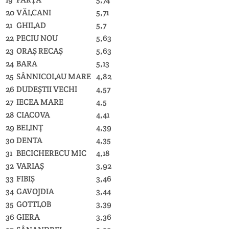
20
VĂLCANI
5,71
21
GHILAD
5,7
22
PECIU NOU
5,63
23
ORAŞ RECAŞ
5,63
24
BARA
5,13
25
SÂNNICOLAU MARE
4,82
26
DUDEŞTII VECHI
4,57
27
IECEA MARE
4,5
28
CIACOVA
4,41
29
BELINŢ
4,39
30
DENTA
4,35
31
BECICHERECU MIC
4,18
32
VARIAŞ
3,92
33
FIBIŞ
3,46
34
GAVOJDIA
3,44
35
GOTTLOB
3,39
36
GIERA
3,36