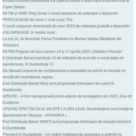
Echipa comunei Dumbravita s-a calificat pentru a doua oara la turneul final al
Cupei Satelor
RETIM și ADID Timiș încep o nouă campanie de colectare a deșeurilor
PERICULOASE din zona 1 rural a jud. Tim...
O nouă campanie trimestrială din anul 2023 de colectare gratuită a deșeurilor
VOLUMINOASE în mediul rural ...
La ora 16, se deschide Parcul Primăverii la Muzeul Satului Bănățean din
Timișoara
RETIM/ Program de lucru pentru 14 și 17 aprilie 2023 „Sărbători Pascale”
E-Distribuție Banat investește 10 de milioane de euro într-o nouă stație de
transformare, în Dumbrăvița ...
ISU Banat/Campanie de conștientizare a populației cu privire la riscurile ce
rezultă din incendierea vegeta...
Enel Distribuție Banat/ Marți sunt programate întreruperi de curent în
Dumbravita
UPDATE – A fost reprogramată prima acțiune de ecologizare din 2023, Ziua de
Curățenie
UPDATE/ SPECTACOLUL INCEPE LA ORA 19:00. Dumbrăvițenii sunt invitați la
Spectacolul de Fărșang – INTRAREA L...
Enel Distribuție Banat: MARȚI sunt programate întreruperi de energie electrică
în Dumbrăvița
Premieră în Dumbrăvița – Un sistem inteligent de avertizare a șoferilor la