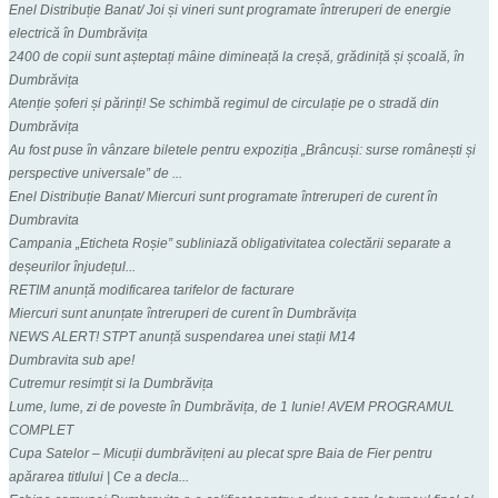
Enel Distribuție Banat/ Joi și vineri sunt programate întreruperi de energie
electrică în Dumbrăvița
2400 de copii sunt așteptați mâine dimineață la creșă, grădiniță și școală, în
Dumbrăvița
Atenție șoferi și părinți! Se schimbă regimul de circulație pe o stradă din
Dumbrăvița
Au fost puse în vânzare biletele pentru expoziția „Brâncuși: surse românești și
perspective universale” de ...
Enel Distribuție Banat/ Miercuri sunt programate întreruperi de curent în
Dumbravita
Campania „Eticheta Roșie” subliniază obligativitatea colectării separate a
deșeurilor înjudețul...
RETIM anunță modificarea tarifelor de facturare
Miercuri sunt anunțate întreruperi de curent în Dumbrăvița
NEWS ALERT! STPT anunță suspendarea unei stații M14
Dumbravita sub ape!
Cutremur resimțit si la Dumbrăvița
Lume, lume, zi de poveste în Dumbrăvița, de 1 Iunie! AVEM PROGRAMUL
COMPLET
Cupa Satelor – Micuții dumbrăvițeni au plecat spre Baia de Fier pentru
apărarea titlului | Ce a decla...