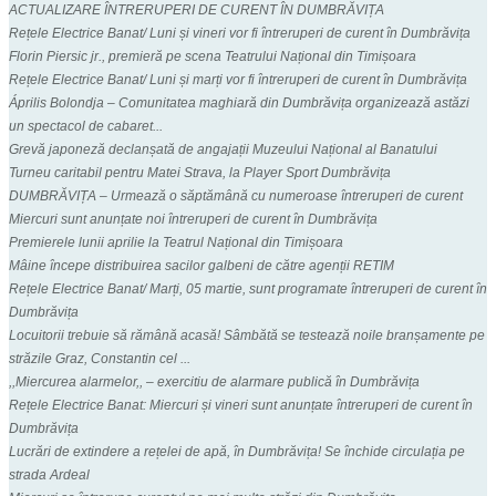
ACTUALIZARE ÎNTRERUPERI DE CURENT ÎN DUMBRĂVIȚA
Rețele Electrice Banat/ Luni și vineri vor fi întreruperi de curent în Dumbrăvița
Florin Piersic jr., premieră pe scena Teatrului Național din Timișoara
Rețele Electrice Banat/ Luni și marți vor fi întreruperi de curent în Dumbrăvița
Április Bolondja – Comunitatea maghiară din Dumbrăvița organizează astăzi
un spectacol de cabaret...
Grevă japoneză declanșată de angajații Muzeului Național al Banatului
Turneu caritabil pentru Matei Strava, la Player Sport Dumbrăvița
DUMBRĂVIȚA – Urmează o săptămână cu numeroase întreruperi de curent
Miercuri sunt anunțate noi întreruperi de curent în Dumbrăvița
Premierele lunii aprilie la Teatrul Național din Timișoara
Mâine începe distribuirea sacilor galbeni de către agenții RETIM
Rețele Electrice Banat/ Marți, 05 martie, sunt programate întreruperi de curent în
Dumbrăvița
Locuitorii trebuie să rămână acasă! Sâmbătă se testează noile branșamente pe
străzile Graz, Constantin cel ...
,,Miercurea alarmelor,, – exercitiu de alarmare publică în Dumbrăvița
Rețele Electrice Banat: Miercuri și vineri sunt anunțate întreruperi de curent în
Dumbrăvița
Lucrări de extindere a rețelei de apă, în Dumbrăvița! Se închide circulația pe
strada Ardeal