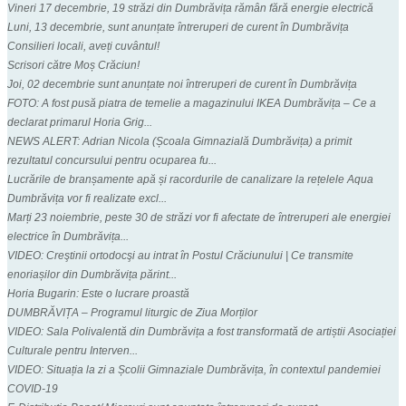
Vineri 17 decembrie, 19 străzi din Dumbrăvița rămân fără energie electrică
Luni, 13 decembrie, sunt anunțate întreruperi de curent în Dumbrăvița
Consilieri locali, aveți cuvântul!
Scrisori către Moș Crăciun!
Joi, 02 decembrie sunt anunțate noi întreruperi de curent în Dumbrăvița
FOTO: A fost pusă piatra de temelie a magazinului IKEA Dumbrăvița – Ce a
declarat primarul Horia Grig...
NEWS ALERT: Adrian Nicola (Școala Gimnazială Dumbrăvița) a primit
rezultatul concursului pentru ocuparea fu...
Lucrările de branșamente apă și racordurile de canalizare la rețelele Aqua
Dumbrăvița vor fi realizate excl...
Marți 23 noiembrie, peste 30 de străzi vor fi afectate de întreruperi ale energiei
electrice în Dumbrăvița...
VIDEO: Creştinii ortodocşi au intrat în Postul Crăciunului | Ce transmite
enoriașilor din Dumbrăvița părint...
Horia Bugarin: Este o lucrare proastă
DUMBRĂVIȚA – Programul liturgic de Ziua Morților
VIDEO: Sala Polivalentă din Dumbrăvița a fost transformată de artiștii Asociației
Culturale pentru Interven...
VIDEO: Situația la zi a Școlii Gimnaziale Dumbrăvița, în contextul pandemiei
COVID-19