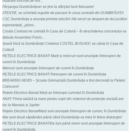
hotărâre înscrise pe ord...
Fărșangul Dumbrăvițean se ține la sfârșitul lunii februarie!
ATENȚIE, se schimbă regulile de parcare în zona centrală din DUMBRĂVIȚA
CSC Dumbrăvița a anunțat primele plecări! Alb-verzii se despart de doi jucători
exponențiali, „piloni...
Corala Contrast ne colindă în Casa de Cultură – În deschiderea concertului va
debuta Ansamblul Folclo...
Seară lirică la Dumbrăvița! Celebrul COSTEL BUSUIOC va cânta în Casa de
Cultură
REȚELE ELECTRICE BANAT/ Marți și miercuri sunt anunțate întreruperi de
curent în Dumbrăvița
Miercuri sunt anunțate întreruperi de curent în Dumbrăvița
REȚELE ELECTRICE BANAT/ Întreruperi de curent în Dumbrăvița
BREAKING NEWS – Şcoala Gimnazială Dumbrăvița a fost decorată la Palatul
Cotroceni!
Rețele Electrice Banat/ Marți se întrerupe curentul în Dumbrăvița
ANAT: Prima tabără la mare pentru copii din sistemul de protecție socială are
loc la Mamaia și Jupiter
Rețele Electrice Banat/Marți sunt anunțate întreruperi de curent, în Dumbrăvița
Mai sunt două săptămâni până când Dumbrăvița va intra în febra distracţiei!
RETELE ELECTRICE BANAT/De luni până vineri sunt anunțate întreruperi de
curent în Dumbrăvița