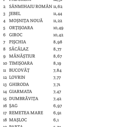
2
SÂNMIHAIU ROMÂN
11,62
3
JEBEL
11,44
4
MOŞNIŢA NOUĂ
11,22
5
ORŢIŞOARA
10,49
6
GIROC
10,42
7
PIŞCHIA
8,98
8
SĂCĂLAZ
8,77
9
MĂNĂŞTIUR
8,67
10
TIMIŞOARA
8,19
11
BUCOVĂŢ
7,84
12
LOVRIN
7,77
13
GHIRODA
7,71
14
GIARMATA
7,47
15
DUMBRĂVIŢA
7,42
16
ŞAG
6,97
17
REMETEA MARE
6,91
18
MAŞLOC
6,1
19
PARŢA
5,74