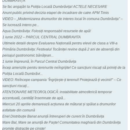
DUMBRĂVIȚA
Se fac angajări la Poliția Locală Dumbrăvița! ACTELE NECESARE
Anunt public privind decizia etapei de incadrare de catre APM Timis
VIDEO – „Modernizarea drumurilor de interes local în comuna Dumbrăvița” –
Se lucrează intens pe...
Aqua Dumbrăvița: Folosiți responsabil resursele de apă!
1 iunie 2022 – PARCUL CENTRAL DUMBRAVITA
Ultimele detalii despre Evaluarea Națională pentru elevii de clasa a VIII-a
Primăria Dumbrăvița: Festivalul Tocăniței revine după 2 ani de absență din
peisajul gastronomic bănățean...
1 iunie împreună, în Parcul Central Dumbrăvița
Încep amenzile pentru terenurile neîngrijite! Ce sancțiuni riscați să primiți de la
Poliția Locală Dumbrăvi...
VIDEO: Reîncepe campania “Îngrijește-ți terenul! Protejează-ți vecinii!” – Ce
sancțiuni riscați...
ATENȚIONARE METEOROLOGICĂ: instabilitate atmosferică temporar
accentuată, cantități însemnate de apă...
Miercuri 20 aprilie demarează acțiunea de măturat și spălat a drumurilor
asfaltate din comună
Enel Distribuție Banat anunță întreruperi de curent în Dumbrăvița
Mare Bal, Mare se anunță de Paște! Comunitatea maghiară din Dumbrăvița
promite distracție pe cinste!