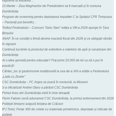
inginerie la viitoarea ...
15 Martie – Ziua Maghiarilor de Pretutindeni va fi marcată și în comuna
Dumbrăvița
Program de screening pentru depistarea hepatitei C la Spitalul CFR Timișoara
– Pacienții pot benefici...
Trofeul Festivalului – Concurs ”Gelu Stan” ediția a VIII-a 2026 ajunge în Țara
Binșului
ANAF: În ce condiții o firmă devine inactivă fiscal din 2026 și ce obligații rămân
în vigoare
Continuă lucrările la proiectul de extindere a rețelelor de apă și canalizare din
Dumbrăvița
Ai o idee genială pentru educație? Poți primi 20.000 de lei ca să o pui în
practică!
Cântec, joc și gastronomie tradițională la cea de-a XIX-a ediție a Festivalului
„Lada cu Zestre”
CSC Dumbrăvița – FC Argeș se joacă în nocturnă, la Mioveni
S-a oficializat! Andrei Olaru a părăsit CSC Dumbrăvița
Primul liceu din Dumbrăvița intră în linie dreaptă
Florin Fabian sună adunarea! CSC Dumbrăvița, la primul antrenament din 2026
Polițiștii timișeni asigură liniștea de Crăciun
IPJ Timiș: Peste 300 de colete cu materiale pirotehnice, depistate și ridicate de
polițiști