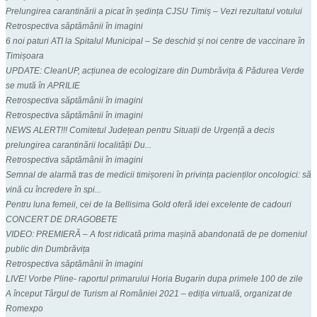
Prelungirea carantinării a picat în ședința CJSU Timiș – Vezi rezultatul votului
Retrospectiva săptămânii în imagini
6 noi paturi ATI la Spitalul Municipal – Se deschid și noi centre de vaccinare în
Timișoara
UPDATE: CleanUP, acțiunea de ecologizare din Dumbrăvița & Pădurea Verde
se mută în APRILIE
Retrospectiva săptămânii în imagini
Retrospectiva săptămânii în imagini
NEWS ALERT!!! Comitetul Județean pentru Situații de Urgență a decis
prelungirea carantinării localității Du...
Retrospectiva săptămânii în imagini
Semnal de alarmă tras de medicii timișoreni în privința pacienților oncologici: să
vină cu încredere în spi...
Pentru luna femeii, cei de la Bellisima Gold oferă idei excelente de cadouri
CONCERT DE DRAGOBETE
VIDEO: PREMIERĂ – A fost ridicată prima mașină abandonată de pe domeniul
public din Dumbrăvița
Retrospectiva săptămânii în imagini
LIVE! Vorbe Pline- raportul primarului Horia Bugarin dupa primele 100 de zile
A început Târgul de Turism al României 2021 – ediția virtuală, organizat de
Romexpo