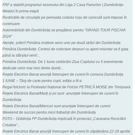
FRF a stabilit programul sezonului din Liga 2 Casa Pariurilor | Dumbrăvița-
Metalul în prima etapă
Restricțiile de circulație pe perioada codului roșu de caniculă sunt impuse în
continuare
Automobiliștii din Dumbrăvița se pregătesc pentru “GRAND TOUR PIȘCHIA
2024”
Atenție, șoferi! Primăria instituie sens unic pe două străzi din Dumbrăvița
Primăria Dumbrăvița: Centrul de colectare deșeuri cu aport voluntar va fi gata
până la sfârșitul verii!...
Primăria Dumbrăvița: De 1 Iunie celebrăm Ziua Copilului cu 5 evenimente
dedicate celor mai mici dintre dumb...
Rețele Electrice Banat anunță întreruperi de curent în comuna Dumbrăvița
1 IUNIE – Târg de carte pentru copii, ediția a III-a
Regal folcloric la Festivalul Național de Folclor PETRICĂ MOISE din Timișoara
Rețele Electrice Banat/Marți și joi sunt anunțate întreruperi de curent în
Dumbrăvița
Rețele Electrice Banat/Miercuri sunt anunțate întreruperi de curent
Weekend de succes pentru micii fotbaliști din Dumbrăvița
FOTO – Grădinița PP Dumbrăvița implicată în proiectul „Caravana Reciclării
Creative”...
Rețele Electrice Banat anunță întreruperi de curent în săptămâna 22-28 aprilie