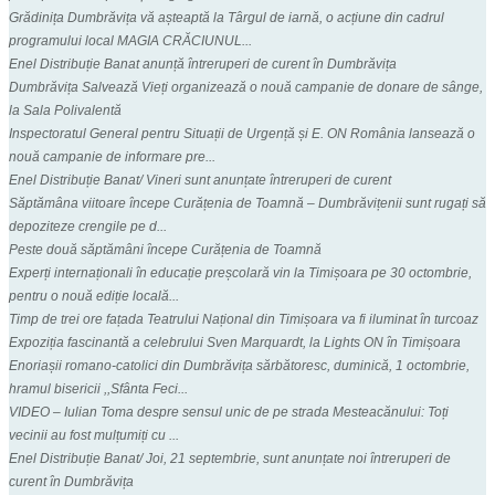
Grădinița Dumbrăvița vă așteaptă la Târgul de iarnă, o acțiune din cadrul
programului local MAGIA CRĂCIUNUL...
Enel Distribuție Banat anunță întreruperi de curent în Dumbrăvița
Dumbrăvița Salvează Vieți organizează o nouă campanie de donare de sânge,
la Sala Polivalentă
Inspectoratul General pentru Situații de Urgență și E. ON România lansează o
nouă campanie de informare pre...
Enel Distribuție Banat/ Vineri sunt anunțate întreruperi de curent
Săptămâna viitoare începe Curățenia de Toamnă – Dumbrăvițenii sunt rugați să
depoziteze crengile pe d...
Peste două săptămâni începe Curățenia de Toamnă
Experți internaționali în educație preșcolară vin la Timișoara pe 30 octombrie,
pentru o nouă ediție locală...
Timp de trei ore fațada Teatrului Național din Timișoara va fi iluminat în turcoaz
Expoziția fascinantă a celebrului Sven Marquardt, la Lights ON în Timișoara
Enoriașii romano-catolici din Dumbrăvița sărbătoresc, duminică, 1 octombrie,
hramul bisericii ,,Sfânta Feci...
VIDEO – Iulian Toma despre sensul unic de pe strada Mesteacănului: Toți
vecinii au fost mulțumiți cu ...
Enel Distribuție Banat/ Joi, 21 septembrie, sunt anunțate noi întreruperi de
curent în Dumbrăvița