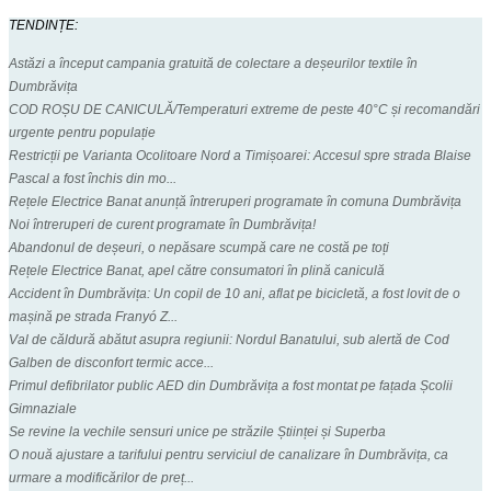
TENDINȚE:
Astăzi a început campania gratuită de colectare a deșeurilor textile în
Dumbrăvița
COD ROȘU DE CANICULĂ/Temperaturi extreme de peste 40°C și recomandări
urgente pentru populație
Restricții pe Varianta Ocolitoare Nord a Timișoarei: Accesul spre strada Blaise
Pascal a fost închis din mo...
Rețele Electrice Banat anunță întreruperi programate în comuna Dumbrăvița
Noi întreruperi de curent programate în Dumbrăvița!
Abandonul de deșeuri, o nepăsare scumpă care ne costă pe toți
Rețele Electrice Banat, apel către consumatori în plină caniculă
Accident în Dumbrăvița: Un copil de 10 ani, aflat pe bicicletă, a fost lovit de o
mașină pe strada Franyó Z...
Val de căldură abătut asupra regiunii: Nordul Banatului, sub alertă de Cod
Galben de disconfort termic acce...
Primul defibrilator public AED din Dumbrăvița a fost montat pe fațada Școlii
Gimnaziale
Se revine la vechile sensuri unice pe străzile Științei și Superba
O nouă ajustare a tarifului pentru serviciul de canalizare în Dumbrăvița, ca
urmare a modificărilor de preț...