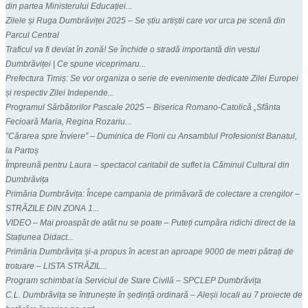
din partea Ministerului Educației...
Zilele și Ruga Dumbrăviței 2025 – Se știu artiștii care vor urca pe scenă din
Parcul Central
Traficul va fi deviat în zonă! Se închide o stradă importantă din vestul
Dumbrăviței | Ce spune viceprimaru...
Prefectura Timiș: Se vor organiza o serie de evenimente dedicate Zilei Europei
și respectiv Zilei Independe...
Programul Sărbătorilor Pascale 2025 – Biserica Romano-Catolică „Sfânta
Fecioară Maria, Regina Rozariu...
”Cărarea spre Înviere” – Duminica de Florii cu Ansamblul Profesionist Banatul,
la Partoș
Împreună pentru Laura – spectacol caritabil de suflet la Căminul Cultural din
Dumbrăvița
Primăria Dumbrăvița: Începe campania de primăvară de colectare a crengilor –
STRĂZILE DIN ZONA 1...
VIDEO – Mai proaspăt de atât nu se poate – Puteți cumpăra ridichi direct de la
Stațiunea Didact...
Primăria Dumbrăvița și-a propus în acest an aproape 9000 de metri pătrați de
trotuare – LISTA STRĂZIL...
Program schimbat la Serviciul de Stare Civilă – SPCLEP Dumbrăvița
C.L. Dumbrăvița se întrunește în ședință ordinară – Aleșii locali au 7 proiecte de