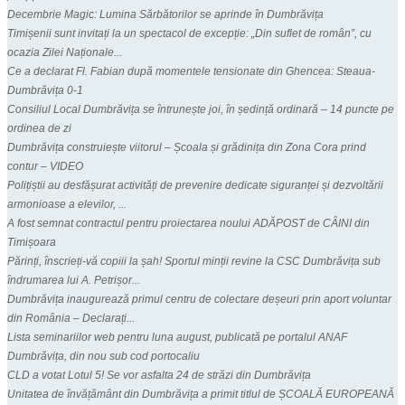
Decembrie Magic: Lumina Sărbătorilor se aprinde în Dumbrăvița
Timișenii sunt invitați la un spectacol de excepție: „Din suflet de român”, cu
ocazia Zilei Naționale...
Ce a declarat Fl. Fabian după momentele tensionate din Ghencea: Steaua-
Dumbrăvița 0-1
Consiliul Local Dumbrăvița se întrunește joi, în ședință ordinară – 14 puncte pe
ordinea de zi
Dumbrăvița construiește viitorul – Școala și grădinița din Zona Cora prind
contur – VIDEO
Polițiștii au desfășurat activități de prevenire dedicate siguranței și dezvoltării
armonioase a elevilor, ...
A fost semnat contractul pentru proiectarea noului ADĂPOST de CÂINI din
Timișoara
Părinți, înscrieți-vă copiii la șah! Sportul minții revine la CSC Dumbrăvița sub
îndrumarea lui A. Petrișor...
Dumbrăvița inaugurează primul centru de colectare deșeuri prin aport voluntar
din România – Declarați...
Lista seminariilor web pentru luna august, publicată pe portalul ANAF
Dumbrăvița, din nou sub cod portocaliu
CLD a votat Lotul 5! Se vor asfalta 24 de străzi din Dumbrăvița
Unitatea de învățământ din Dumbrăvița a primit titlul de ȘCOALĂ EUROPEANĂ