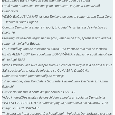
E-Distribuție Banat/ Miercuri sunt anunțate întreruperi de curent
Luptă mare pentru cele trei funcții de conducere, la Școala Gimnazială
Dumbrăvița
VIDEO: EXCLUSIV!!! M45 va lega Timișora de centrul comunei, prin Zona Cora
– Declarații Horia Bugarin...
Comuna Dumbrăvița a ajuns în top 3, în județul Timiș, la rata de infectare cu
Covid-19
Breaking News/Noile reguli pentru școli, valabile de luni, aprobate prin ordinul
comun al miniștrilor Educa...
La Dumbrăvița rata de infectare cu Covid-19 a trecut de 8 la mia de locuitori
NEWS ALERT: DSP Timiș confirmă, DUMBRĂVIȚA a depășit pragul! Iată cifrele
din județul TIMIȘ
Video Exclusiv / Alin Nica despre stadiul lucrărilor de lărgire la 4 benzi a DJ691
Salt spectaculos al ratei de infectare cu Covid-19 la Dumbăvita
Dumbrăvița scapă (deocamdată) de restricții
17 septembrie, Ziua Mondială a Siguranței Pacientului – Declarații Dr. Crina
Ralețchi
CNSU: Noi măsuri în contextul pandemiei COVID-19.
Video integral/Festivitatea de deschidere a noului an școlar la Dumbrăvița
VIDEO & GALERIE FOTO: A sunat clopoțelul pentru elevii din DUMBRĂVIȚA –
Imagini în EXCLUSIVITATE...
Timișoara, pe harta europeană a Pedaliadei – Velocitas Dumbrăvița a fost ales