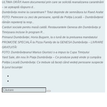
ULTIMA ORĂ!!! Avem documentul prin care se solicită reanalizarea carantinării
– se așteaptă răspuns d...
Dumbrăvița revine la carantinare? Totul depinde de semnătura lui Raed Arafat
FOTO: Petrecere cu zeci de persoane, oprită de Poliția Locală – Dumbrăvițenii
rămân repetenți la resp...
Carduri sociale pentru masă caldă: Restaurantele Genesa din Dumbrăvița și
Timișoara incluse în program R...
Primarul Dumbrăviței, Horia Bugarin, la o lună de la preluarea mandatului
PROMOȚIE SPECIALĂ la Pizza Family de la GENESA Dumbrăvița – LIVRARE
GRATUITĂ!
FOTO: Dumbrăvițeanul Marius Giurisici s-a impus la Cupa Timișului
Yard Sale, din nou în Piața Dumbrăvița – Ce produse puteți vinde și cumpăra
Poliția Locală Dumbrăvița: Ce trebuie să faceți când vedeți persoane suspecte
în jurul locuinței