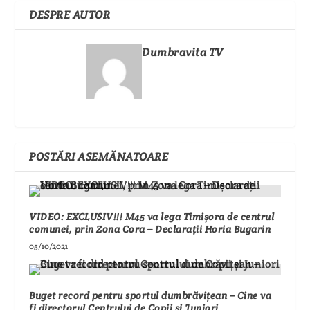
DESPRE AUTOR
Dumbravita TV
POSTĂRI ASEMĂNATOARE
VIDEO: EXCLUSIV!!! M45 va lega Timișora de centrul
comunei, prin Zona Cora – Declarații Horia Bugarin
05/10/2021
Buget record pentru sportul dumbrăvițean – Cine va
fi directorul Centrului de Copii și Juniori