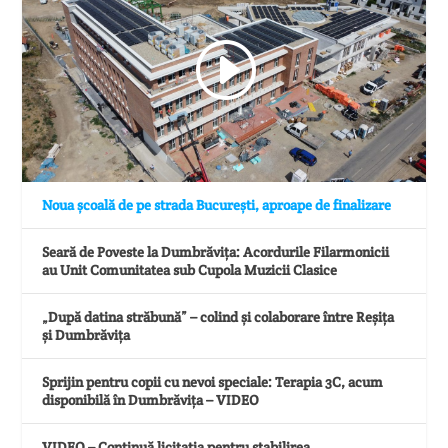
Noua școală de pe strada București, aproape de finalizare
Seară de Poveste la Dumbrăvița: Acordurile Filarmonicii
au Unit Comunitatea sub Cupola Muzicii Clasice
„După datina străbună” – colind și colaborare între Reșița
și Dumbrăvița
Sprijin pentru copii cu nevoi speciale: Terapia 3C, acum
disponibilă în Dumbrăvița – VIDEO
VIDEO – Continuă licitația pentru stabilirea