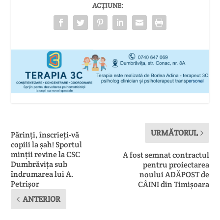
ACȚIUNE:
URMĂTORUL
Părinți, înscrieți-vă
copiii la șah! Sportul
minții revine la CSC
A fost semnat contractul
Dumbrăvița sub
pentru proiectarea
îndrumarea lui A.
noului ADĂPOST de
Petrișor
CÂINI din Timișoara
ANTERIOR