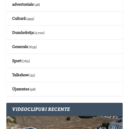
advertoriale
(48)
Cultură
(499)
Dumbrăvița
(2.700)
Generale
(639)
Sport
(765)
Talkshow
(35)
Újszentes
(98)
VIDEOCLIPURI RECENTE