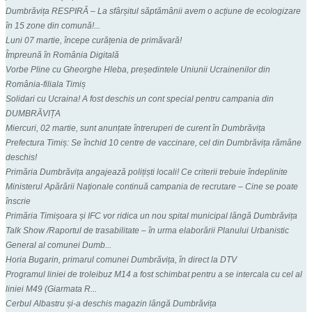
Dumbrăvița RESPIRĂ – La sfârșitul săptămânii avem o acțiune de ecologizare
în 15 zone din comună!...
Luni 07 martie, începe curățenia de primăvară!
Împreună în România Digitală
Vorbe Pline cu Gheorghe Hleba, președintele Uniunii Ucrainenilor din
România-filiala Timiș
Solidari cu Ucraina! A fost deschis un cont special pentru campania din
DUMBRĂVIȚA
Miercuri, 02 martie, sunt anunțate întreruperi de curent în Dumbrăvița
Prefectura Timiș: Se închid 10 centre de vaccinare, cel din Dumbrăvița rămâne
deschis!
Primăria Dumbrăvița angajează polițiști locali! Ce criterii trebuie îndeplinite
Ministerul Apărării Naţionale continuă campania de recrutare – Cine se poate
înscrie
Primăria Timișoara și IFC vor ridica un nou spital municipal lângă Dumbrăvița
Talk Show /Raportul de trasabilitate – în urma elaborării Planului Urbanistic
General al comunei Dumb...
Horia Bugarin, primarul comunei Dumbrăvița, în direct la DTV
Programul liniei de troleibuz M14 a fost schimbat pentru a se intercala cu cel al
liniei M49 (Giarmata R...
Cerbul Albastru și-a deschis magazin lângă Dumbrăvița