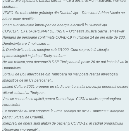
VIDEO: „Ne așteaptă o partidă dificilă” – Ce a declarat Florin Bătrânu, înaintea
confrunt...
VIDEO: Se redeschide grădinița din Dumbrăvița – Directorul Adrian Nicola ne
aduce toate detaliile
Vineri sunt anunțate întreruperi de energie electrică în Dumbrăvița
CONCERT EXTRAORDINAR DE PAȘTI – Orchestra Musica Sacra Temeswar
Numărul de persoane confirmate COVID-19 în ultimele 24 de ore este de 233.
Dumbrăvița are 7 noi cazuri ....
În Dumbrăvița rata se menține sub 6/1000. Cum se prezintă situația
epidemiologică în județul Timiș conform ...
Ne-am relaxat prea devreme?! DSP Timiș anuntă peste 20 de noi îmbolnăviri în
Dumbrăvița
Spitalul de Boli Infecțioase din Timișoara nu mai poate realiza investigații
imagistice de tip CT persoanel...
Linked Culture 2021 propune un studiu pentru a afla percepția generală despre
viitorul cultural al Timișoar...
Vezi ce scenariu se aplică pentru Dumbrăvița. CJSU a decis neprelungirea
carantinării
Ce modificări au fost adoptate în urma ședinței de azi a Comitetului Județean
pentru Situații de Urgență...
Interpreţii de operă sunt alături de pacienţii COVID-19, în cadrul programului
„Respirăm împreunăR...