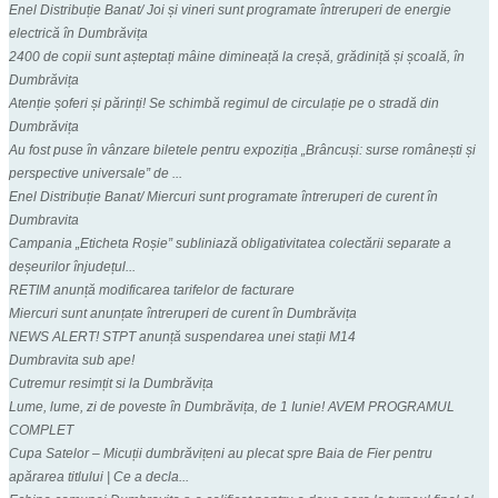
Enel Distribuție Banat/ Joi și vineri sunt programate întreruperi de energie
electrică în Dumbrăvița
2400 de copii sunt așteptați mâine dimineață la creșă, grădiniță și școală, în
Dumbrăvița
Atenție șoferi și părinți! Se schimbă regimul de circulație pe o stradă din
Dumbrăvița
Au fost puse în vânzare biletele pentru expoziția „Brâncuși: surse românești și
perspective universale” de ...
Enel Distribuție Banat/ Miercuri sunt programate întreruperi de curent în
Dumbravita
Campania „Eticheta Roșie” subliniază obligativitatea colectării separate a
deșeurilor înjudețul...
RETIM anunță modificarea tarifelor de facturare
Miercuri sunt anunțate întreruperi de curent în Dumbrăvița
NEWS ALERT! STPT anunță suspendarea unei stații M14
Dumbravita sub ape!
Cutremur resimțit si la Dumbrăvița
Lume, lume, zi de poveste în Dumbrăvița, de 1 Iunie! AVEM PROGRAMUL
COMPLET
Cupa Satelor – Micuții dumbrăvițeni au plecat spre Baia de Fier pentru
apărarea titlului | Ce a decla...