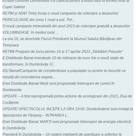
Echipa comunei Dumbravita s-a calificat pentru a doua oara la turneul final al
Cupei Satelor
RETIM și ADID Timiș încep o nouă campanie de colectare a deșeurilor
PERICULOASE din zona 1 rural a jud. Tim...
O nouă campanie trimestrială din anul 2023 de colectare gratuită a deșeurilor
VOLUMINOASE în mediul rural ...
La ora 16, se deschide Parcul Primăverii la Muzeul Satului Bănățean din
Timișoara
RETIM/ Program de lucru pentru 14 și 17 aprilie 2023 „Sărbători Pascale”
E-Distribuție Banat investește 10 de milioane de euro într-o nouă stație de
transformare, în Dumbrăvița ...
ISU Banat/Campanie de conștientizare a populației cu privire la riscurile ce
rezultă din incendierea vegeta...
Enel Distribuție Banat/ Marți sunt programate întreruperi de curent în
Dumbravita
UPDATE – A fost reprogramată prima acțiune de ecologizare din 2023, Ziua de
Curățenie
UPDATE/ SPECTACOLUL INCEPE LA ORA 19:00. Dumbrăvițenii sunt invitați la
Spectacolul de Fărșang – INTRAREA L...
Enel Distribuție Banat: MARȚI sunt programate întreruperi de energie electrică
în Dumbrăvița
Premieră în Dumbrăvița – Un sistem inteligent de avertizare a șoferilor la