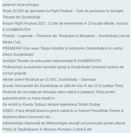
partener local principa...
Peste 20.000 de spectatori la Flight Festival – Sute de persoane la Sunlight
Theatre din Dumbrăvița
Începe Flight Festival 2021. 13 zile de evenimente în 10 locații diferite, inclusiv
în DUMBRĂVIȚA!
Povești – Legende – Premiere ale Timișoarei și Banatului – Dumbrăvița Live by
Media Cult...
PREMIERĂ! Vom avea Târgul Artiștilor și Artizanilor Dumbrăvițeni în cadrul
Zilelor Dumbrăviței!
Sunlight Theatre va avea patru reprezentații în DUMBRĂVIȚA
Profesioniști ai padelului mondial ajung la Dumbrăvița! Urmează sesiuni de
cursuri gratuite
Atenție șoferi! Restricții pe DJ 691, Dumbrăvița – Giarmata
Școala Gimnazială din Dumbrăvița se află din nou în top 10 în județul Timiș
Restricții de circulație pe întreaga rețea rutieră a județului Timiș pentru
autovehiculele cu masa totală m...
De vorbă cu Karoly Turbucz despre legendarul Stefan Dobay
VIDEO: A fost sfințită biserica greco-catolică cu hramul Preasfânta Treime și
Nașterea Maicii Domnului din ...
Administrația Națională de Meteorologie anunță cod portocaliu pentru Banat
Prima Sf. Împărtășanie în Biserica Romano-Catolică din