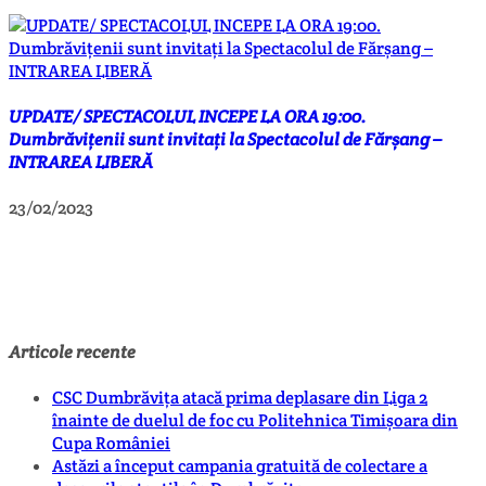
UPDATE/ SPECTACOLUL INCEPE LA ORA 19:00.
Dumbrăvițenii sunt invitați la Spectacolul de Fărșang –
INTRAREA LIBERĂ
23/02/2023
Articole recente
CSC Dumbrăvița atacă prima deplasare din Liga 2
înainte de duelul de foc cu Politehnica Timișoara din
Cupa României
Astăzi a început campania gratuită de colectare a