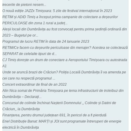
trecerile de pietoni nesem...
O nouă ediție JAZZx Timișoara: 5 zile de festival internațional în 2023
RETIM și ADID Timiș a început prima campanie de colectare a deșeurilor
PERICULOASE din zona 1 rural a județ...
Aleșii locali din Dumbrăvița au fost convocați pentru prima ședință ordinară din
2023 – Bugetul pe or...
Programul de lucru RETIM în data de 24 Ianuarie 2023
RETIM/Ce facem cu deșeurile periculoase din menajer? Acestea se colectează
SEPARAT de celelalte tipuri de d...
CJ Timiș dorește un drum de conectare a Aeroportului Timișoara cu autostrada
A1
Unde se aruncă brazii de Crăciun? Poliția Locală Dumbrăvița îi va amenda pe
cei care nu respectă programul ...
Concert extraordinar de final de an 2022
Alin Nica somat de Primăria Timișoara pe tema infrastructurii de troleibuz din
Dumbrăvița – Declarați...
Concursul de colinde închinat Nașterii Domnnului ,, Colinde și Datini de
Crăciun,, la Dumbrăvița
Finanțarea, pentru drumul județean 691, în pericol de a fi pierdută
Enel Distribuție Banat: MARȚI și JOI sunt programate întreruperi de energie
electrică în Dumbrăvița