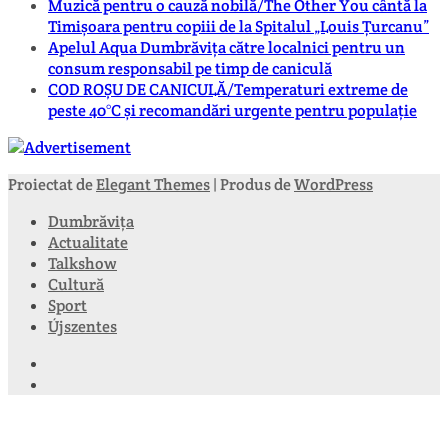
Muzică pentru o cauză nobilă/The Other You cântă la
Timișoara pentru copiii de la Spitalul „Louis Țurcanu”
Apelul Aqua Dumbrăvița către localnici pentru un
consum responsabil pe timp de caniculă
COD ROȘU DE CANICULĂ/Temperaturi extreme de
peste 40°C și recomandări urgente pentru populație
Proiectat de
Elegant Themes
| Produs de
WordPress
Dumbrăvița
Actualitate
Talkshow
Cultură
Sport
Újszentes