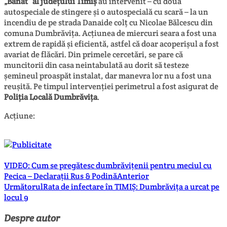
„Banat” al județului Timiș
au intervenit – cu două
autospeciale de stingere și o autospecială cu scară – la un
incendiu de pe strada Danaide colț cu Nicolae Bălcescu din
comuna Dumbrăvița. Acțiunea de miercuri seara a fost una
extrem de rapidă și eficientă, astfel că doar acoperișul a fost
avariat de flăcări. Din primele cercetări, se pare că
muncitorii din casa neintabulată au dorit să testeze
șemineul proaspăt instalat, dar manevra lor nu a fost una
reușită. Pe timpul intervenției perimetrul a fost asigurat de
Poliția Locală Dumbrăvița
.
Acțiune:
VIDEO: Cum se pregătesc dumbrăvițenii pentru meciul cu
Pecica – Declarații Rus & Podină
Anterior
Următorul
Rata de infectare în TIMIȘ: Dumbrăvița a urcat pe
locul 9
Despre autor