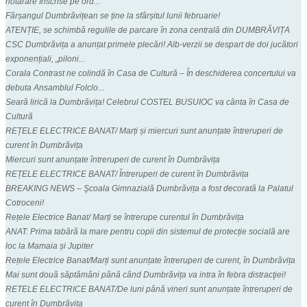
hotărâre înscrise pe ord...
Fărșangul Dumbrăvițean se ține la sfârșitul lunii februarie!
ATENȚIE, se schimbă regulile de parcare în zona centrală din DUMBRĂVIȚA
CSC Dumbrăvița a anunțat primele plecări! Alb-verzii se despart de doi jucători
exponențiali, „piloni...
Corala Contrast ne colindă în Casa de Cultură – În deschiderea concertului va
debuta Ansamblul Folclo...
Seară lirică la Dumbrăvița! Celebrul COSTEL BUSUIOC va cânta în Casa de
Cultură
REȚELE ELECTRICE BANAT/ Marți și miercuri sunt anunțate întreruperi de
curent în Dumbrăvița
Miercuri sunt anunțate întreruperi de curent în Dumbrăvița
REȚELE ELECTRICE BANAT/ Întreruperi de curent în Dumbrăvița
BREAKING NEWS – Şcoala Gimnazială Dumbrăvița a fost decorată la Palatul
Cotroceni!
Rețele Electrice Banat/ Marți se întrerupe curentul în Dumbrăvița
ANAT: Prima tabără la mare pentru copii din sistemul de protecție socială are
loc la Mamaia și Jupiter
Rețele Electrice Banat/Marți sunt anunțate întreruperi de curent, în Dumbrăvița
Mai sunt două săptămâni până când Dumbrăvița va intra în febra distracţiei!
RETELE ELECTRICE BANAT/De luni până vineri sunt anunțate întreruperi de
curent în Dumbrăvița