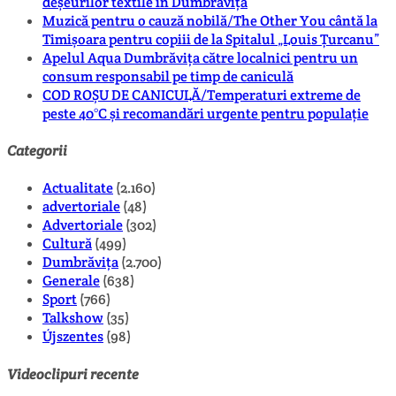
deșeurilor textile în Dumbrăvița
Muzică pentru o cauză nobilă/The Other You cântă la
Timișoara pentru copiii de la Spitalul „Louis Țurcanu”
Apelul Aqua Dumbrăvița către localnici pentru un
consum responsabil pe timp de caniculă
COD ROȘU DE CANICULĂ/Temperaturi extreme de
peste 40°C și recomandări urgente pentru populație
Categorii
Actualitate
(2.160)
advertoriale
(48)
Advertoriale
(302)
Cultură
(499)
Dumbrăvița
(2.700)
Generale
(638)
Sport
(766)
Talkshow
(35)
Újszentes
(98)
Videoclipuri recente