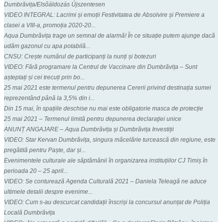
Dumbrăvița/Elsőáldozás Újszentesen
VIDEO INTEGRAL: Lacrimi și emoții Festivitatea de Absolvire și Premiere a
clasei a VIII-a, promoția 2020-20...
Aqua Dumbrăvița trage un semnal de alarmă! În ce situație putem ajunge dacă
udăm gazonul cu apa potabilă...
CNSU: Crește numărul de participanți la nunți și botezuri
VIDEO: Fără programare la Centrul de Vaccinare din Dumbrăvița – Sunt
așteptați și cei trecuți prin bo...
25 mai 2021 este termenul pentru depunerea Cererii privind destinația sumei
reprezentând până la 3,5% din i...
Din 15 mai, în spațiile deschise nu mai este obligatorie masca de protecție
25 mai 2021 – Termenul limită pentru depunerea declaraţiei unice
ANUNȚ ANGAJARE – Aqua Dumbrăvița și Dumbrăvița Investiții
VIDEO: Star Kervan Dumbrăvița, singura măcelărie turcească din regiune, este
pregătită pentru Paște, dar și...
Evenimentele culturale ale săptămânii în organizarea instituțiilor CJ Timiș în
perioada 20 – 25 april...
VIDEO: Se conturează Agenda Culturală 2021 – Daniela Teleagă ne aduce
ultimele detalii despre evenime...
VIDEO: Cum s-au descurcat candidații înscriși la concursul anunțat de Poliția
Locală Dumbrăvița