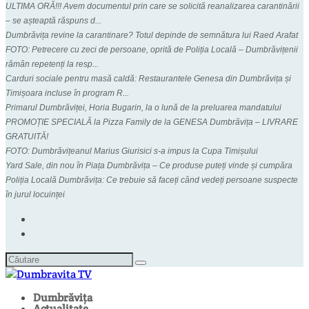
ULTIMA ORĂ!!! Avem documentul prin care se solicită reanalizarea carantinării
– se așteaptă răspuns d...
Dumbrăvița revine la carantinare? Totul depinde de semnătura lui Raed Arafat
FOTO: Petrecere cu zeci de persoane, oprită de Poliția Locală – Dumbrăvițenii
rămân repetenți la resp...
Carduri sociale pentru masă caldă: Restaurantele Genesa din Dumbrăvița și
Timișoara incluse în program R...
Primarul Dumbrăviței, Horia Bugarin, la o lună de la preluarea mandatului
PROMOȚIE SPECIALĂ la Pizza Family de la GENESA Dumbrăvița – LIVRARE
GRATUITĂ!
FOTO: Dumbrăvițeanul Marius Giurisici s-a impus la Cupa Timișului
Yard Sale, din nou în Piața Dumbrăvița – Ce produse puteți vinde și cumpăra
Poliția Locală Dumbrăvița: Ce trebuie să faceți când vedeți persoane suspecte
în jurul locuinței
Dumbrăvița
Actualitate