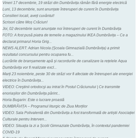
Vineri 17 decembrie, 19 străzi din Dumbrăvița rămân fără energie electrică
Luni, 13 decembrie, sunt anunțate întreruperi de curent în Dumbrăvița
Consilieri locali, aveți cuvântul!
Scrisori către Moș Crăciun!
Joi, 02 decembrie sunt anunțate noi întreruperi de curent în Dumbrăvița
FOTO: A fost pusă piatra de temelie a magazinului IKEA Dumbrăvița – Ce a
declarat primarul Horia Grig...
NEWS ALERT: Adrian Nicola (Școala Gimnazială Dumbrăvița) a primit
rezultatul concursului pentru ocuparea fu...
Lucrările de branșamente apă și racordurile de canalizare la rețelele Aqua
Dumbrăvița vor fi realizate excl...
Marți 23 noiembrie, peste 30 de străzi vor fi afectate de întreruperi ale energiei
electrice în Dumbrăvița...
VIDEO: Creştinii ortodocşi au intrat în Postul Crăciunului | Ce transmite
enoriașilor din Dumbrăvița părint...
Horia Bugarin: Este o lucrare proastă
DUMBRĂVIȚA – Programul liturgic de Ziua Morților
VIDEO: Sala Polivalentă din Dumbrăvița a fost transformată de artiștii Asociației
Culturale pentru Interven...
VIDEO: Situația la zi a Școlii Gimnaziale Dumbrăvița, în contextul pandemiei
COVID-19