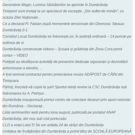
Decembrie Magic: Lumina Sărbătorilor se aprinde în Dumbrăvița
Timișenii sunt invitați la un spectacol de excepție: „Din suflet de român”, cu
ocazia Zilei Naționale...
Ce a declarat Fl. Fabian după momentele tensionate din Ghencea: Steaua-
Dumbrăvița 0-1
Consiliul Local Dumbrăvița se întrunește joi, în ședință ordinară – 14 puncte pe
ordinea de zi
Dumbrăvița construiește viitorul – Școala și grădinița din Zona Cora prind
contur – VIDEO
Polițiștii au desfășurat activități de prevenire dedicate siguranței și dezvoltării
armonioase a elevilor, ...
A fost semnat contractul pentru proiectarea noului ADĂPOST de CÂINI din
Timișoara
Părinți, înscrieți-vă copiii la șah! Sportul minții revine la CSC Dumbrăvița sub
îndrumarea lui A. Petrișor...
Dumbrăvița inaugurează primul centru de colectare deșeuri prin aport voluntar
din România – Declarați...
Lista seminariilor web pentru luna august, publicată pe portalul ANAF
Dumbrăvița, din nou sub cod portocaliu
CLD a votat Lotul 5! Se vor asfalta 24 de străzi din Dumbrăvița
Unitatea de învățământ din Dumbrăvița a primit titlul de ȘCOALĂ EUROPEANĂ