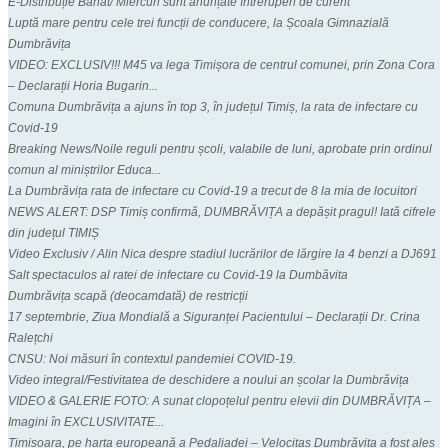
E-Distribuție Banat/ Miercuri sunt anunțate întreruperi de curent
Luptă mare pentru cele trei funcții de conducere, la Școala Gimnazială
Dumbrăvița
VIDEO: EXCLUSIV!!! M45 va lega Timișora de centrul comunei, prin Zona Cora
– Declarații Horia Bugarin...
Comuna Dumbrăvița a ajuns în top 3, în județul Timiș, la rata de infectare cu
Covid-19
Breaking News/Noile reguli pentru școli, valabile de luni, aprobate prin ordinul
comun al miniștrilor Educa...
La Dumbrăvița rata de infectare cu Covid-19 a trecut de 8 la mia de locuitori
NEWS ALERT: DSP Timiș confirmă, DUMBRĂVIȚA a depășit pragul! Iată cifrele
din județul TIMIȘ
Video Exclusiv / Alin Nica despre stadiul lucrărilor de lărgire la 4 benzi a DJ691
Salt spectaculos al ratei de infectare cu Covid-19 la Dumbăvita
Dumbrăvița scapă (deocamdată) de restricții
17 septembrie, Ziua Mondială a Siguranței Pacientului – Declarații Dr. Crina
Ralețchi
CNSU: Noi măsuri în contextul pandemiei COVID-19.
Video integral/Festivitatea de deschidere a noului an școlar la Dumbrăvița
VIDEO & GALERIE FOTO: A sunat clopoțelul pentru elevii din DUMBRĂVIȚA –
Imagini în EXCLUSIVITATE...
Timișoara, pe harta europeană a Pedaliadei – Velocitas Dumbrăvița a fost ales