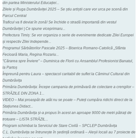
din partea Ministerului Educației...
Zilele și Ruga Dumbrăviței 2025 – Se știu artiștii care vor urca pe scenă din
Parcul Central
Traficul va fi deviat în zonă! Se închide o stradă importantă din vestul
Dumbrăviței | Ce spune viceprimaru...
Prefectura Timiș: Se vor organiza o serie de evenimente dedicate Zilei Europei
și respectiv Zilei Independe...
Programul Sărbătorilor Pascale 2025 – Biserica Romano-Catolică „Sfânta
Fecioară Maria, Regina Rozariu...
”Cărarea spre Înviere” – Duminica de Florii cu Ansamblul Profesionist Banatul,
la Partoș
Împreună pentru Laura – spectacol caritabil de suflet la Căminul Cultural din
Dumbrăvița
Primăria Dumbrăvița: Începe campania de primăvară de colectare a crengilor –
STRĂZILE DIN ZONA 1...
VIDEO – Mai proaspăt de atât nu se poate – Puteți cumpăra ridichi direct de la
Stațiunea Didact...
Primăria Dumbrăvița și-a propus în acest an aproape 9000 de metri pătrați de
trotuare – LISTA STRĂZIL...
Program schimbat la Serviciul de Stare Civilă – SPCLEP Dumbrăvița
C.L. Dumbrăvița se întrunește în ședință ordinară – Aleșii locali au 7 proiecte de