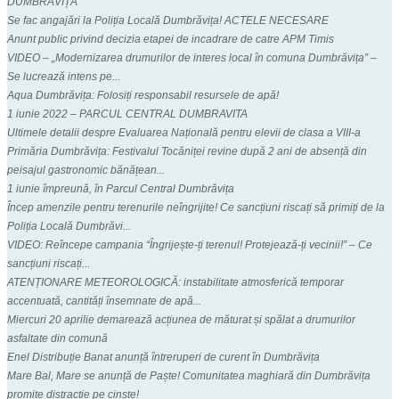
DUMBRĂVIȚA
Se fac angajări la Poliția Locală Dumbrăvița! ACTELE NECESARE
Anunt public privind decizia etapei de incadrare de catre APM Timis
VIDEO – „Modernizarea drumurilor de interes local în comuna Dumbrăvița” –
Se lucrează intens pe...
Aqua Dumbrăvița: Folosiți responsabil resursele de apă!
1 iunie 2022 – PARCUL CENTRAL DUMBRAVITA
Ultimele detalii despre Evaluarea Națională pentru elevii de clasa a VIII-a
Primăria Dumbrăvița: Festivalul Tocăniței revine după 2 ani de absență din
peisajul gastronomic bănățean...
1 iunie împreună, în Parcul Central Dumbrăvița
Încep amenzile pentru terenurile neîngrijite! Ce sancțiuni riscați să primiți de la
Poliția Locală Dumbrăvi...
VIDEO: Reîncepe campania “Îngrijește-ți terenul! Protejează-ți vecinii!” – Ce
sancțiuni riscați...
ATENȚIONARE METEOROLOGICĂ: instabilitate atmosferică temporar
accentuată, cantități însemnate de apă...
Miercuri 20 aprilie demarează acțiunea de măturat și spălat a drumurilor
asfaltate din comună
Enel Distribuție Banat anunță întreruperi de curent în Dumbrăvița
Mare Bal, Mare se anunță de Paște! Comunitatea maghiară din Dumbrăvița
promite distracție pe cinste!