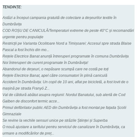
TENDINȚE:
Astăzi a început campania gratuită de colectare a deșeurilor textile în
Dumbrăvița
COD ROȘU DE CANICULĂ/Temperaturi extreme de peste 40°C și recomandări
urgente pentru populație
Restricții pe Varianta Ocolitoare Nord a Timișoarei: Accesul spre strada Blaise
Pascal a fost închis din mo...
Rețele Electrice Banat anunță întreruperi programate în comuna Dumbrăvița
Noi întreruperi de curent programate în Dumbrăvița!
Abandonul de deșeuri, o nepăsare scumpă care ne costă pe toți
Rețele Electrice Banat, apel către consumatori în plină caniculă
Accident în Dumbrăvița: Un copil de 10 ani, aflat pe bicicletă, a fost lovit de o
mașină pe strada Franyó Z...
Val de căldură abătut asupra regiunii: Nordul Banatului, sub alertă de Cod
Galben de disconfort termic acce...
Primul defibrilator public AED din Dumbrăvița a fost montat pe fațada Școlii
Gimnaziale
Se revine la vechile sensuri unice pe străzile Științei și Superba
O nouă ajustare a tarifului pentru serviciul de canalizare în Dumbrăvița, ca
urmare a modificărilor de preț...