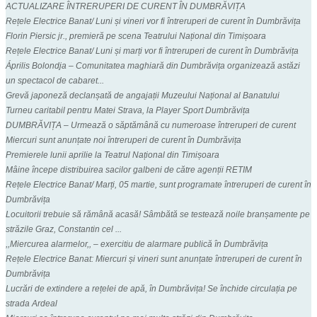
ACTUALIZARE ÎNTRERUPERI DE CURENT ÎN DUMBRĂVIȚA
Rețele Electrice Banat/ Luni și vineri vor fi întreruperi de curent în Dumbrăvița
Florin Piersic jr., premieră pe scena Teatrului Național din Timișoara
Rețele Electrice Banat/ Luni și marți vor fi întreruperi de curent în Dumbrăvița
Április Bolondja – Comunitatea maghiară din Dumbrăvița organizează astăzi
un spectacol de cabaret...
Grevă japoneză declanșată de angajații Muzeului Național al Banatului
Turneu caritabil pentru Matei Strava, la Player Sport Dumbrăvița
DUMBRĂVIȚA – Urmează o săptămână cu numeroase întreruperi de curent
Miercuri sunt anunțate noi întreruperi de curent în Dumbrăvița
Premierele lunii aprilie la Teatrul Național din Timișoara
Mâine începe distribuirea sacilor galbeni de către agenții RETIM
Rețele Electrice Banat/ Marți, 05 martie, sunt programate întreruperi de curent în
Dumbrăvița
Locuitorii trebuie să rămână acasă! Sâmbătă se testează noile branșamente pe
străzile Graz, Constantin cel ...
,,Miercurea alarmelor,, – exercitiu de alarmare publică în Dumbrăvița
Rețele Electrice Banat: Miercuri și vineri sunt anunțate întreruperi de curent în
Dumbrăvița
Lucrări de extindere a rețelei de apă, în Dumbrăvița! Se închide circulația pe
strada Ardeal