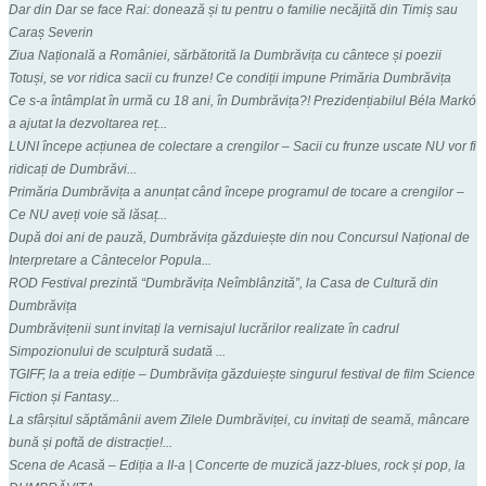
Dar din Dar se face Rai: donează și tu pentru o familie necăjită din Timiș sau
Caraș Severin
Ziua Națională a României, sărbătorită la Dumbrăvița cu cântece și poezii
Totuși, se vor ridica sacii cu frunze! Ce condiții impune Primăria Dumbrăvița
Ce s-a întâmplat în urmă cu 18 ani, în Dumbrăvița?! Prezidențiabilul Béla Markó
a ajutat la dezvoltarea reț...
LUNI începe acțiunea de colectare a crengilor – Sacii cu frunze uscate NU vor fi
ridicați de Dumbrăvi...
Primăria Dumbrăvița a anunțat când începe programul de tocare a crengilor –
Ce NU aveți voie să lăsaț...
După doi ani de pauză, Dumbrăvița găzduiește din nou Concursul Național de
Interpretare a Cântecelor Popula...
ROD Festival prezintă “Dumbrăvița Neîmblânzită”, la Casa de Cultură din
Dumbrăvița
Dumbrăvițenii sunt invitați la vernisajul lucrărilor realizate în cadrul
Simpozionului de sculptură sudată ...
TGIFF, la a treia ediție – Dumbrăvița găzduiește singurul festival de film Science
Fiction și Fantasy...
La sfârșitul săptămânii avem Zilele Dumbrăviței, cu invitați de seamă, mâncare
bună și poftă de distracție!...
Scena de Acasă – Ediția a II-a | Concerte de muzică jazz-blues, rock și pop, la