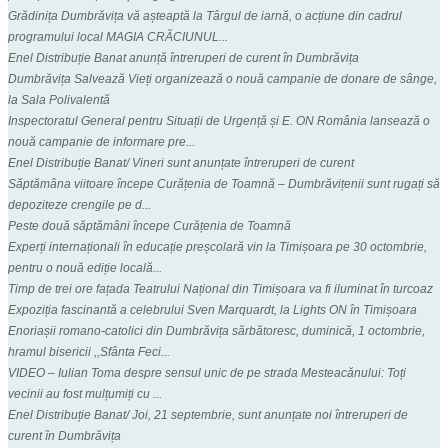
Grădinița Dumbrăvița vă așteaptă la Târgul de iarnă, o acțiune din cadrul
programului local MAGIA CRĂCIUNUL...
Enel Distribuție Banat anunță întreruperi de curent în Dumbrăvița
Dumbrăvița Salvează Vieți organizează o nouă campanie de donare de sânge,
la Sala Polivalentă
Inspectoratul General pentru Situații de Urgență și E. ON România lansează o
nouă campanie de informare pre...
Enel Distribuție Banat/ Vineri sunt anunțate întreruperi de curent
Săptămâna viitoare începe Curățenia de Toamnă – Dumbrăvițenii sunt rugați să
depoziteze crengile pe d...
Peste două săptămâni începe Curățenia de Toamnă
Experți internaționali în educație preșcolară vin la Timișoara pe 30 octombrie,
pentru o nouă ediție locală...
Timp de trei ore fațada Teatrului Național din Timișoara va fi iluminat în turcoaz
Expoziția fascinantă a celebrului Sven Marquardt, la Lights ON în Timișoara
Enoriașii romano-catolici din Dumbrăvița sărbătoresc, duminică, 1 octombrie,
hramul bisericii ,,Sfânta Feci...
VIDEO – Iulian Toma despre sensul unic de pe strada Mesteacănului: Toți
vecinii au fost mulțumiți cu ...
Enel Distribuție Banat/ Joi, 21 septembrie, sunt anunțate noi întreruperi de
curent în Dumbrăvița