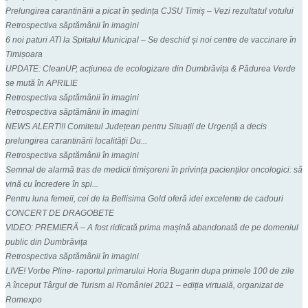
Prelungirea carantinării a picat în ședința CJSU Timiș – Vezi rezultatul votului
Retrospectiva săptămânii în imagini
6 noi paturi ATI la Spitalul Municipal – Se deschid și noi centre de vaccinare în
Timișoara
UPDATE: CleanUP, acțiunea de ecologizare din Dumbrăvița & Pădurea Verde
se mută în APRILIE
Retrospectiva săptămânii în imagini
Retrospectiva săptămânii în imagini
NEWS ALERT!!! Comitetul Județean pentru Situații de Urgență a decis
prelungirea carantinării localității Du...
Retrospectiva săptămânii în imagini
Semnal de alarmă tras de medicii timișoreni în privința pacienților oncologici: să
vină cu încredere în spi...
Pentru luna femeii, cei de la Bellisima Gold oferă idei excelente de cadouri
CONCERT DE DRAGOBETE
VIDEO: PREMIERĂ – A fost ridicată prima mașină abandonată de pe domeniul
public din Dumbrăvița
Retrospectiva săptămânii în imagini
LIVE! Vorbe Pline- raportul primarului Horia Bugarin dupa primele 100 de zile
A început Târgul de Turism al României 2021 – ediția virtuală, organizat de
Romexpo