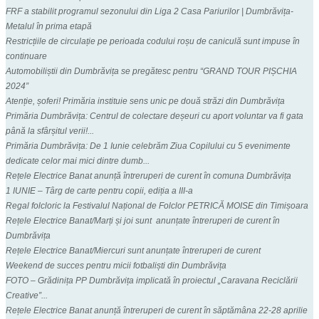
FRF a stabilit programul sezonului din Liga 2 Casa Pariurilor | Dumbrăvița-
Metalul în prima etapă
Restricțiile de circulație pe perioada codului roșu de caniculă sunt impuse în
continuare
Automobiliștii din Dumbrăvița se pregătesc pentru “GRAND TOUR PIȘCHIA
2024”
Atenție, șoferi! Primăria instituie sens unic pe două străzi din Dumbrăvița
Primăria Dumbrăvița: Centrul de colectare deșeuri cu aport voluntar va fi gata
până la sfârșitul verii!...
Primăria Dumbrăvița: De 1 Iunie celebrăm Ziua Copilului cu 5 evenimente
dedicate celor mai mici dintre dumb...
Rețele Electrice Banat anunță întreruperi de curent în comuna Dumbrăvița
1 IUNIE – Târg de carte pentru copii, ediția a III-a
Regal folcloric la Festivalul Național de Folclor PETRICĂ MOISE din Timișoara
Rețele Electrice Banat/Marți și joi sunt anunțate întreruperi de curent în
Dumbrăvița
Rețele Electrice Banat/Miercuri sunt anunțate întreruperi de curent
Weekend de succes pentru micii fotbaliști din Dumbrăvița
FOTO – Grădinița PP Dumbrăvița implicată în proiectul „Caravana Reciclării
Creative”...
Rețele Electrice Banat anunță întreruperi de curent în săptămâna 22-28 aprilie