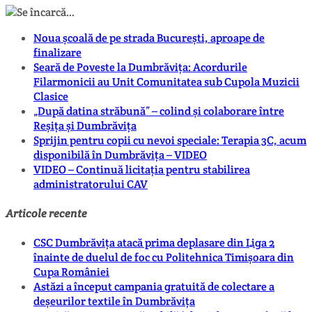
Noua școală de pe strada București, aproape de
finalizare
Seară de Poveste la Dumbrăvița: Acordurile
Filarmonicii au Unit Comunitatea sub Cupola Muzicii
Clasice
„După datina străbună” – colind și colaborare între
Reșița și Dumbrăvița
Sprijin pentru copii cu nevoi speciale: Terapia 3C, acum
disponibilă în Dumbrăvița – VIDEO
VIDEO – Continuă licitația pentru stabilirea
administratorului CAV
Articole recente
CSC Dumbrăvița atacă prima deplasare din Liga 2
înainte de duelul de foc cu Politehnica Timișoara din
Cupa României
Astăzi a început campania gratuită de colectare a
deșeurilor textile în Dumbrăvița