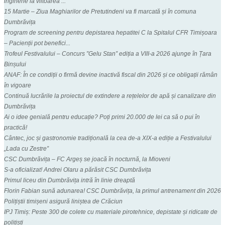
inginerie la viitoarea ...
15 Martie – Ziua Maghiarilor de Pretutindeni va fi marcată și în comuna
Dumbrăvița
Program de screening pentru depistarea hepatitei C la Spitalul CFR Timișoara
– Pacienții pot benefici...
Trofeul Festivalului – Concurs ”Gelu Stan” ediția a VIII-a 2026 ajunge în Țara
Binșului
ANAF: În ce condiții o firmă devine inactivă fiscal din 2026 și ce obligații rămân
în vigoare
Continuă lucrările la proiectul de extindere a rețelelor de apă și canalizare din
Dumbrăvița
Ai o idee genială pentru educație? Poți primi 20.000 de lei ca să o pui în
practică!
Cântec, joc și gastronomie tradițională la cea de-a XIX-a ediție a Festivalului
„Lada cu Zestre”
CSC Dumbrăvița – FC Argeș se joacă în nocturnă, la Mioveni
S-a oficializat! Andrei Olaru a părăsit CSC Dumbrăvița
Primul liceu din Dumbrăvița intră în linie dreaptă
Florin Fabian sună adunarea! CSC Dumbrăvița, la primul antrenament din 2026
Polițiștii timișeni asigură liniștea de Crăciun
IPJ Timiș: Peste 300 de colete cu materiale pirotehnice, depistate și ridicate de
polițiști