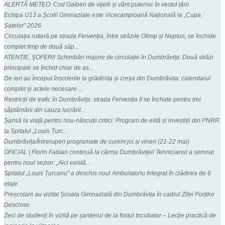
ALERTĂ METEO: Cod Galben de vijelii și vânt puternic în vestul țării
Echipa U13 a Școlii Gimnaziale este Vicecampioană Națională la „Cupa
Satelor” 2026
Circulația rutieră pe strada Fervenția, între străzile Olimp și Neptun, se închide
complet timp de două săp...
ATENȚIE, ȘOFERI! Schimbări majore de circulație în Dumbrăvița: Două străzi
principale se închid chiar de as...
De ieri au început înscrierile la grădinița și creșa din Dumbrăvița: calendarul
complet și actele necesare ...
Restricții de trafic în Dumbrăvița: strada Fervenția II se închide pentru trei
săptămâni din cauza lucrăril...
Șansă la viață pentru nou-născuții critici: Program de elită și investiții din PNRR
la Spitalul „Louis Țurc...
Dumbrăvița/Întreruperi programate de curent joi și vineri (21-22 mai)
OFICIAL | Florin Fabian continuă la cârma Dumbrăviței! Tehnicianul a semnat
pentru noul sezon: „Aici există...
Spitalul „Louis Țurcanu” a deschis noul Ambulatoriu Integrat în clădirea de 6
etaje
Preșcolarii au vizitat Școala Gimnazială din Dumbrăvița în cadrul Zilei Porților
Deschise
Zeci de studenți în vizită pe șantierul de la fostul Incubator – Lecție practică de