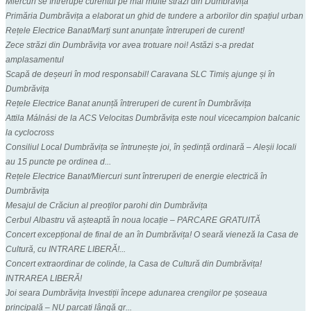
Miercuri se întrerupe curentul pe mai multe străzi din Dumbrăvița
Primăria Dumbrăvița a elaborat un ghid de tundere a arborilor din spațiul urban
Rețele Electrice Banat/Marți sunt anunțate întreruperi de curent!
Zece străzi din Dumbrăvița vor avea trotuare noi! Astăzi s-a predat
amplasamentul
Scapă de deșeuri în mod responsabil! Caravana SLC Timiș ajunge și în
Dumbrăvița
Rețele Electrice Banat anunță întreruperi de curent în Dumbrăvița
Attila Málnási de la ACS Velocitas Dumbrăvița este noul vicecampion balcanic
la cyclocross
Consiliul Local Dumbrăvița se întrunește joi, în ședință ordinară – Aleșii locali
au 15 puncte pe ordinea d...
Rețele Electrice Banat/Miercuri sunt întreruperi de energie electrică în
Dumbrăvița
Mesajul de Crăciun al preoților parohi din Dumbrăvița
Cerbul Albastru vă așteaptă în noua locație – PARCARE GRATUITĂ
Concert excepțional de final de an în Dumbrăvița! O seară vieneză la Casa de
Cultură, cu INTRARE LIBERĂ!...
Concert extraordinar de colinde, la Casa de Cultură din Dumbrăvița!
INTRAREA LIBERĂ!
Joi seara Dumbrăvița Investiții începe adunarea crengilor pe șoseaua
principală – NU parcați lângă gr...